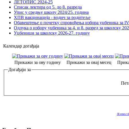
ЛЕТОПИС 2024-25
Списак лектира од 5. до 8. разреда
Упис у средњу школу 2024/25. година
ХПВ вакцинација - водич за родитеље
Обавештење о почетку спровођења избора уџбеника за IV 
Одлука о избору уџбеника за 4. и 8. разред за школску 20
Уџбеници за школску 2026-27. годину
Календар догађаја
Прикажи за ову годину
Прикажи за овај месец
Прика
Догађаји за
Пета
JEvents v1