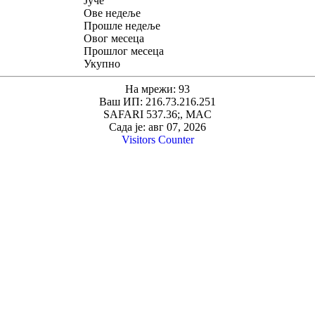
Јуче
Ове недеље
Прошле недеље
Овог месеца
Прошлог месеца
Укупно
На мрежи: 93
Ваш ИП: 216.73.216.251
SAFARI 537.36;, MAC
Сада је: авг 07, 2026
Visitors Counter