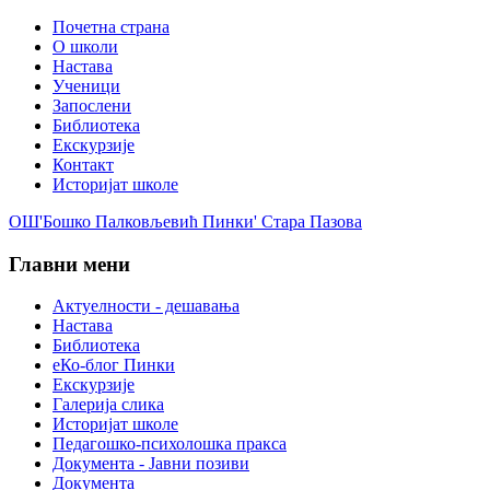
Почетна страна
О школи
Настава
Ученици
Запослени
Библиотека
Екскурзије
Контакт
Историјат школе
ОШ'Бошко Палковљевић Пинки' Стара Пазова
Главни мени
Актуелности - дешавања
Настава
Библиотека
еКо-блог Пинки
Екскурзије
Галерија слика
Историјат школе
Педагошко-психолошка пракса
Документа - Јавни позиви
Документа