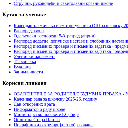
Стручни, руководећи и саветодавни органи школе
Кутак за ученике
Календар такмичења и смотри ученика ОШ за школску 20
Распоред звона
Одељенски распореди 5-8. разред (април)
Распоред додатне, допунске наставе и слободних настав
Распоред писмених провера и писмених задатака - предме
Распоред писмених провера и писмених задатака - разред
Ученички парламент
Такмичења
Вуковци
Занимљивости
Корисни линкови
ОБАВЕШТЕЊЕ ЗА РОДИТЕЉЕ БУДУЋИХ ПРВАКА - У
Календар рада за школску 2025-26. годину
Дан отворених врата
Информатор о раду школе
Министарство просвете Р.Србије
Општина Стара Пазова
Покрајински секретаријат за образовање