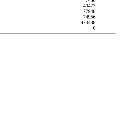
7480
49473
77948
74956
473438
0