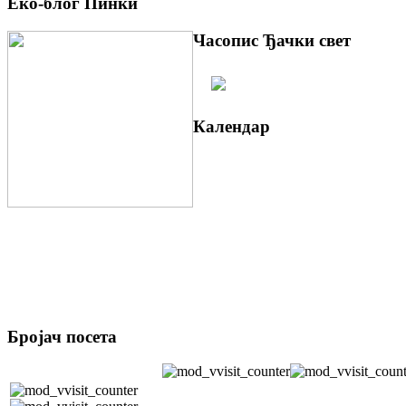
Еко-блог Пинки
Часопис Ђачки свет
Календар
Бројач посета