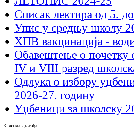
ЛЕТОПИС 2024-25
Списак лектира од 5. до
Упис у средњу школу 20
ХПВ вакцинација - вод
Обавештење о почетку 
IV и VIII разред школск
Одлука о избору уџбеник
2026-27. годину
Уџбеници за школску 2
Календар догађаја