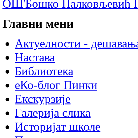
ОШ'Бошко Палковљевић П
Главни мени
Актуелности - дешавањ
Настава
Библиотека
еКо-блог Пинки
Екскурзије
Галерија слика
Историјат школе