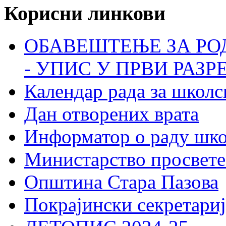
Корисни линкови
ОБАВЕШТЕЊЕ ЗА РО
- УПИС У ПРВИ РАЗР
Календар рада за школс
Дан отворених врата
Информатор о раду шк
Министарство просвете
Општина Стара Пазова
Покрајински секретариј