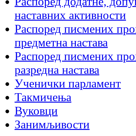
Распоред додатне, допу
наставних активности
Распоред писмених пров
предметна настава
Распоред писмених пров
разредна настава
Ученички парламент
Такмичења
Вуковци
Занимљивости