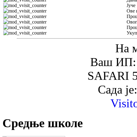
Јуче
Ове 
Прош
Овог
Прош
Уку
На 
Ваш ИП: 
SAFARI 5
Сада је
Visit
Средње школе