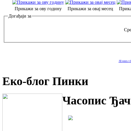
Прикажи за ову годину
Прикажи за овај месец
Прика
Догађаји за
Сре
JEvents v1
Еко-блог Пинки
Часопис Ђач