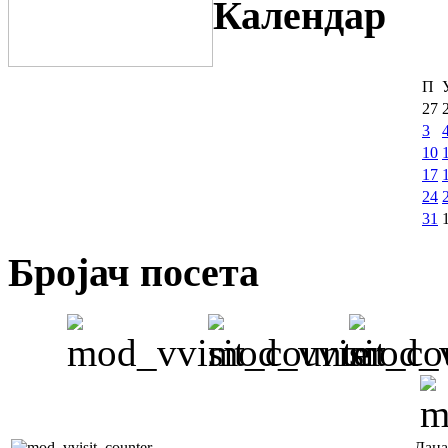
Календар
П
27
3
10
17
24
31
Бројач посета
Дана