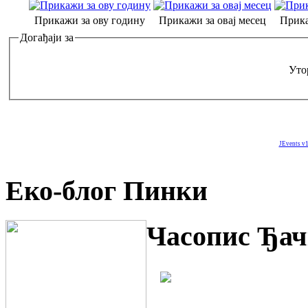
Прикажи за ову годину
Прикажи за овај месец
Прика
Догађаји за
Утор
JEvents v1
Еко-блог Пинки
Часопис Ђач