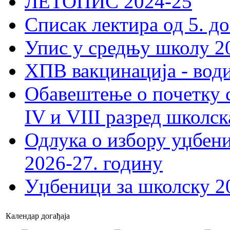
ЛЕТОПИС 2024-25
Списак лектира од 5. до
Упис у средњу школу 20
ХПВ вакцинација - вод
Обавештење о почетку 
IV и VIII разред школск
Одлука о избору уџбеник
2026-27. годину
Уџбеници за школску 2
Календар догађаја