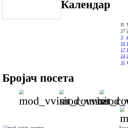
Календар
П
27
3
10
17
24
31
Бројач посета
Дана