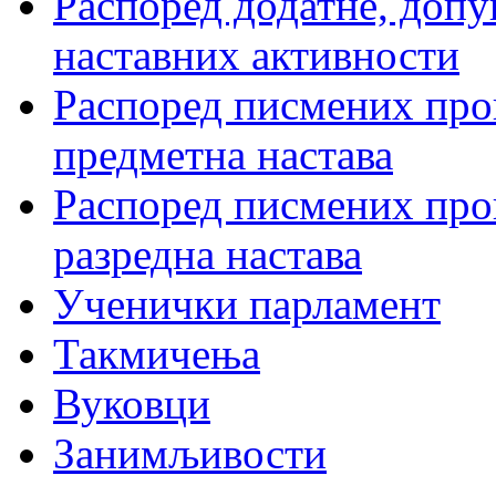
Распоред додатне, допу
наставних активности
Распоред писмених пров
предметна настава
Распоред писмених пров
разредна настава
Ученички парламент
Такмичења
Вуковци
Занимљивости