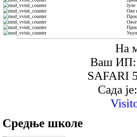
Јуче
Ове 
Прош
Овог
Прош
Уку
На 
Ваш ИП: 
SAFARI 5
Сада је
Visit
Средње школе