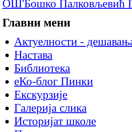
ОШ'Бошко Палковљевић П
Главни мени
Актуелности - дешавањ
Настава
Библиотека
еКо-блог Пинки
Екскурзије
Галерија слика
Историјат школе