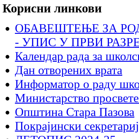
Корисни линкови
ОБАВЕШТЕЊЕ ЗА РО
- УПИС У ПРВИ РАЗР
Календар рада за школс
Дан отворених врата
Информатор о раду шк
Министарство просвете
Општина Стара Пазова
Покрајински секретариј