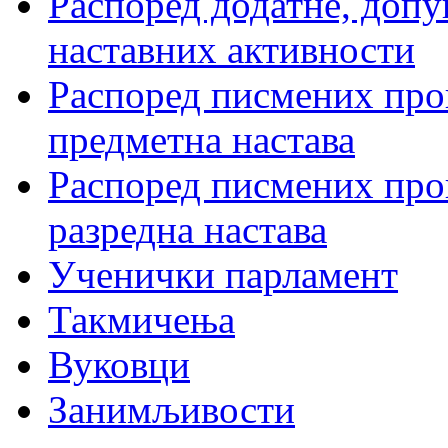
Распоред додатне, допу
наставних активности
Распоред писмених пров
предметна настава
Распоред писмених пров
разредна настава
Ученички парламент
Такмичења
Вуковци
Занимљивости