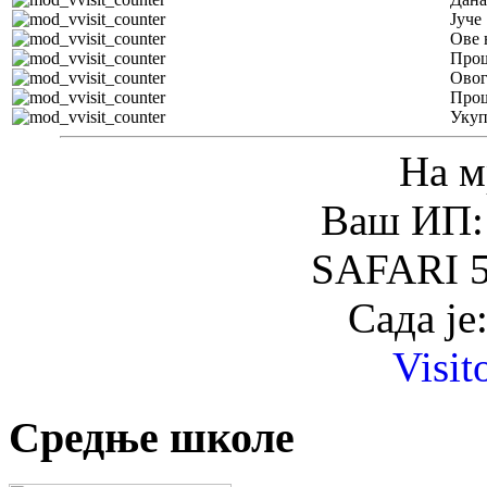
Јуче
Ове 
Прош
Овог
Прош
Уку
На м
Ваш ИП: 
SAFARI 5
Сада је
Visit
Средње школе