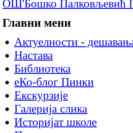
ОШ'Бошко Палковљевић П
Главни мени
Актуелности - дешавањ
Настава
Библиотека
еКо-блог Пинки
Екскурзије
Галерија слика
Историјат школе