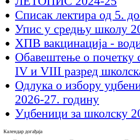
ЛЕТОПИС 2024-25
Списак лектира од 5. до
Упис у средњу школу 20
ХПВ вакцинација - вод
Обавештење о почетку 
IV и VIII разред школск
Одлука о избору уџбеник
2026-27. годину
Уџбеници за школску 2
Календар догађаја