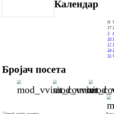
Календар
П
27
3
10
17
24
31
Бројач посета
Дана