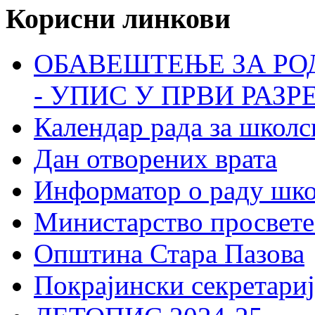
Корисни линкови
ОБАВЕШТЕЊЕ ЗА РО
- УПИС У ПРВИ РАЗР
Календар рада за школс
Дан отворених врата
Информатор о раду шк
Министарство просвете
Општина Стара Пазова
Покрајински секретариј