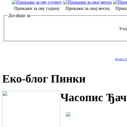
Прикажи за ову годину
Прикажи за овај месец
Прика
Догађаји за
Утор
JEvents v1
Еко-блог Пинки
Часопис Ђач