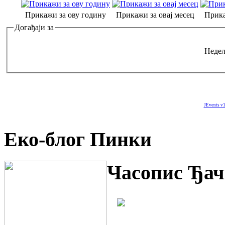
Прикажи за ову годину
Прикажи за овај месец
Прика
Догађаји за
Недељ
JEvents v1
Еко-блог Пинки
Часопис Ђач