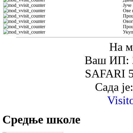
Јуче
Ове 
Прош
Овог
Прош
Уку
На м
Ваш ИП: 
SAFARI 5
Сада је
Visit
Средње школе