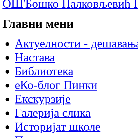
ОШ'Бошко Палковљевић П
Главни мени
Актуелности - дешавањ
Настава
Библиотека
еКо-блог Пинки
Екскурзије
Галерија слика
Историјат школе