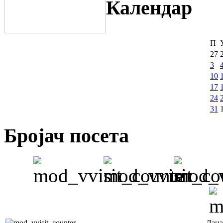
Календар
П
27
3
10
17
24
31
Бројач посета
Дана