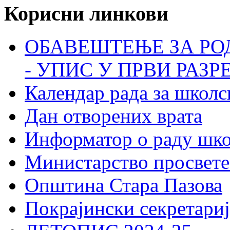
Корисни линкови
ОБАВЕШТЕЊЕ ЗА РО
- УПИС У ПРВИ РАЗР
Календар рада за школс
Дан отворених врата
Информатор о раду шк
Министарство просвете
Општина Стара Пазова
Покрајински секретариј