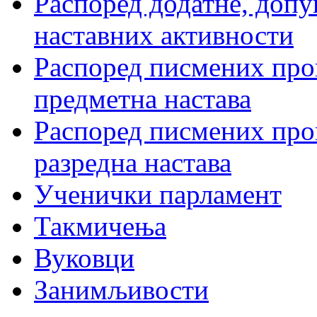
Распоред додатне, допу
наставних активности
Распоред писмених пров
предметна настава
Распоред писмених пров
разредна настава
Ученички парламент
Такмичења
Вуковци
Занимљивости