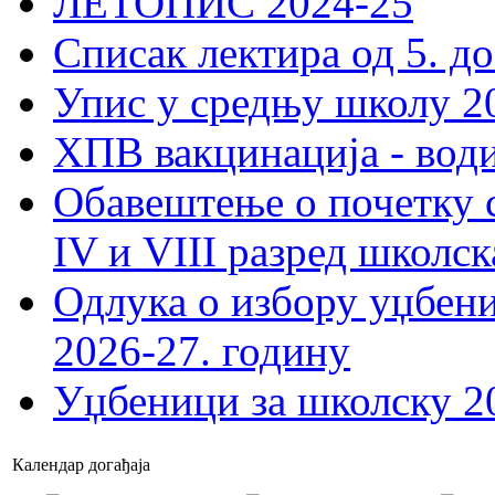
ЛЕТОПИС 2024-25
Списак лектира од 5. до
Упис у средњу школу 20
ХПВ вакцинација - вод
Обавештење о почетку 
IV и VIII разред школск
Одлука о избору уџбеник
2026-27. годину
Уџбеници за школску 2
Календар догађаја