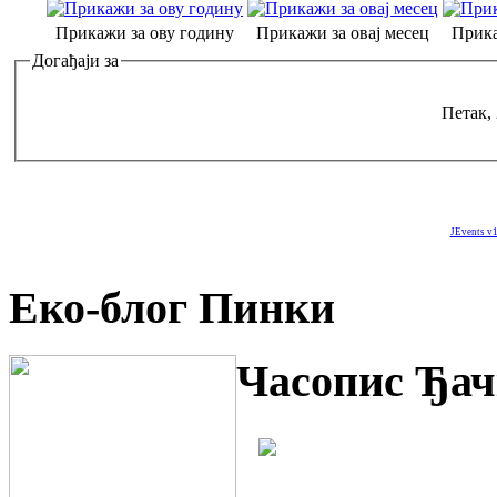
Прикажи за ову годину
Прикажи за овај месец
Прика
Догађаји за
Петак,
JEvents v1
Еко-блог Пинки
Часопис Ђач