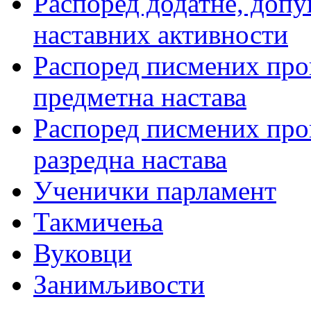
Распоред додатне, допу
наставних активности
Распоред писмених пров
предметна настава
Распоред писмених пров
разредна настава
Ученички парламент
Такмичења
Вуковци
Занимљивости