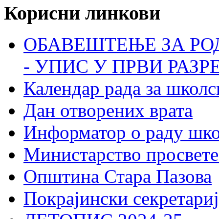
Корисни линкови
ОБАВЕШТЕЊЕ ЗА РО
- УПИС У ПРВИ РАЗР
Календар рада за школс
Дан отворених врата
Информатор о раду шк
Министарство просвете
Општина Стара Пазова
Покрајински секретариј