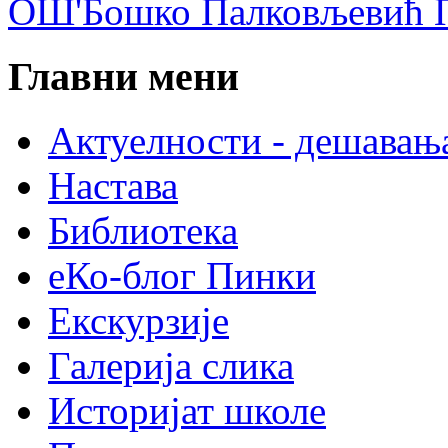
ОШ'Бошко Палковљевић П
Главни мени
Актуелности - дешавањ
Настава
Библиотека
еКо-блог Пинки
Екскурзије
Галерија слика
Историјат школе