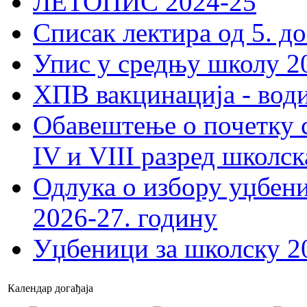
ЛЕТОПИС 2024-25
Списак лектира од 5. до
Упис у средњу школу 20
ХПВ вакцинација - вод
Обавештење о почетку 
IV и VIII разред школск
Одлука о избору уџбеник
2026-27. годину
Уџбеници за школску 2
Календар догађаја