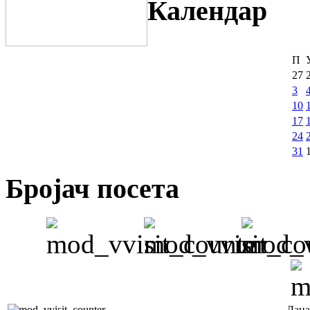
Календар
П
27
3
10
17
24
31
Бројач посета
Дана