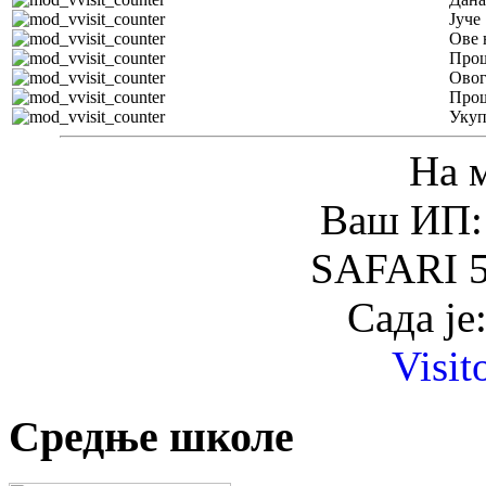
Јуче
Ове 
Прош
Овог
Прош
Уку
На 
Ваш ИП: 
SAFARI 5
Сада је
Visit
Средње школе