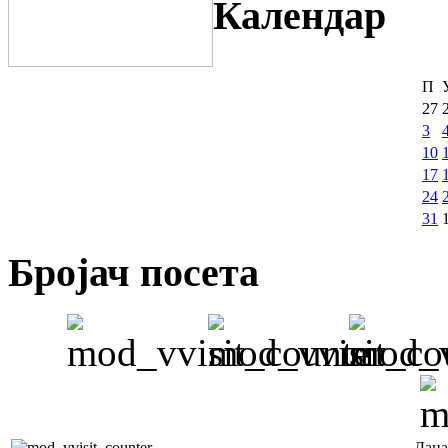
Календар
П
27
3
10
17
24
31
Бројач посета
Дана