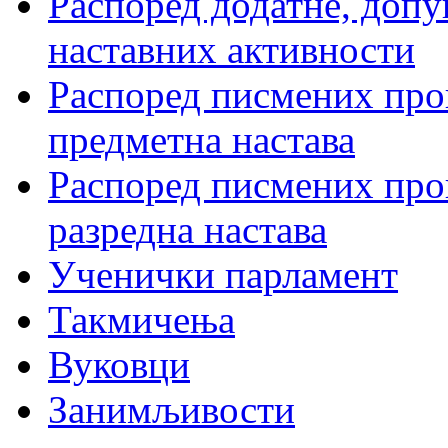
Распоред додатне, допу
наставних активности
Распоред писмених пров
предметна настава
Распоред писмених пров
разредна настава
Ученички парламент
Такмичења
Вуковци
Занимљивости