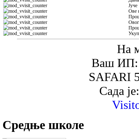
Јуче
Ове 
Прош
Овог
Прош
Уку
На 
Ваш ИП: 
SAFARI 5
Сада је
Visit
Средње школе