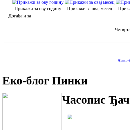
Прикажи за ову годину
Прикажи за овај месец
Прика
Догађаји за
Четврта
JEvents v1
Еко-блог Пинки
Часопис Ђач