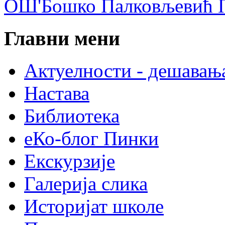
ОШ'Бошко Палковљевић П
Главни мени
Актуелности - дешавањ
Настава
Библиотека
еКо-блог Пинки
Екскурзије
Галерија слика
Историјат школе