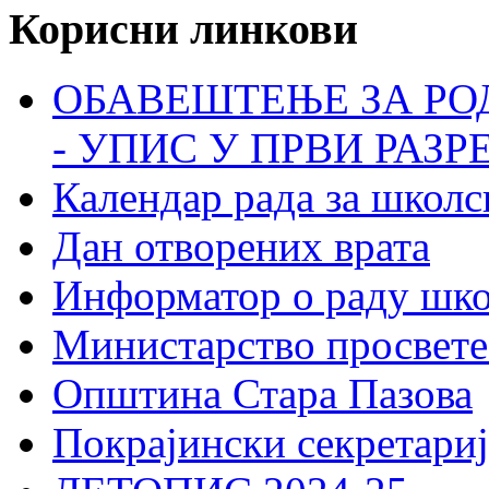
Корисни линкови
ОБАВЕШТЕЊЕ ЗА РО
- УПИС У ПРВИ РАЗР
Календар рада за школс
Дан отворених врата
Информатор о раду шк
Министарство просвете
Општина Стара Пазова
Покрајински секретариј