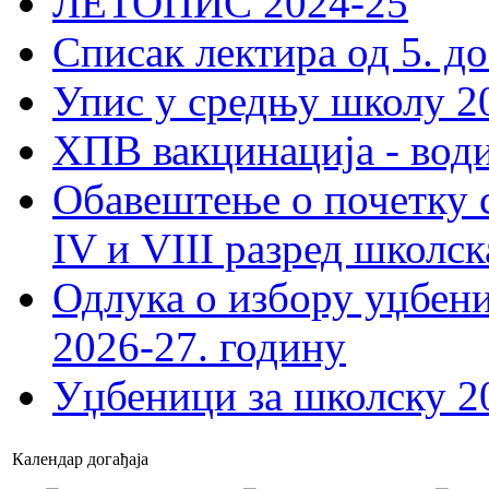
ЛЕТОПИС 2024-25
Списак лектира од 5. до
Упис у средњу школу 20
ХПВ вакцинација - вод
Обавештење о почетку 
IV и VIII разред школск
Одлука о избору уџбеник
2026-27. годину
Уџбеници за школску 2
Календар догађаја