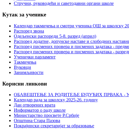
Стручни, руководећи и саветодавни органи школе
Кутак за ученике
Календар такмичења и смотри ученика ОШ за школску 20
Распоред звона
Одељенски распореди 5-8. разред (април)
Распоред додатне, допунске наставе и слободних настав
Распоред писмених провера и писмених задатака - предме
Распоред писмених провера и писмених задатака - разред
Ученички парламент
Такмичења
Вуковци
Занимљивости
Корисни линкови
ОБАВЕШТЕЊЕ ЗА РОДИТЕЉЕ БУДУЋИХ ПРВАКА - У
Календар рада за школску 2025-26. годину
Дан отворених врата
Информатор о раду школе
Министарство просвете Р.Србије
Општина Стара Пазова
Покрајински секретаријат за образовање