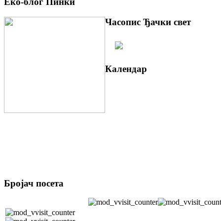
Еко-блог Пинки
Часопис Ђачки свет
Календар
Бројач посета