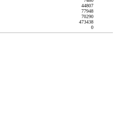
7480
44807
77948
70290
473438
0