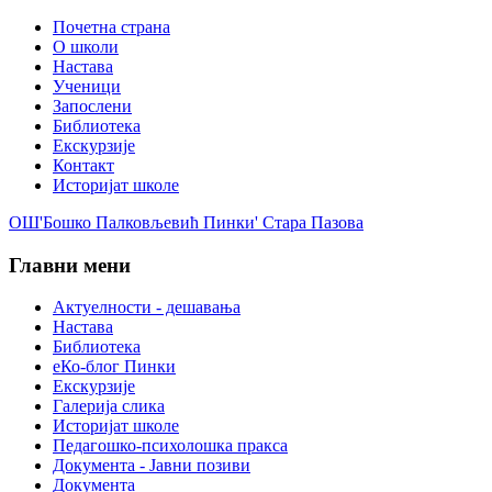
Почетна страна
О школи
Настава
Ученици
Запослени
Библиотека
Екскурзије
Контакт
Историјат школе
ОШ'Бошко Палковљевић Пинки' Стара Пазова
Главни мени
Актуелности - дешавања
Настава
Библиотека
еКо-блог Пинки
Екскурзије
Галерија слика
Историјат школе
Педагошко-психолошка пракса
Документа - Јавни позиви
Документа