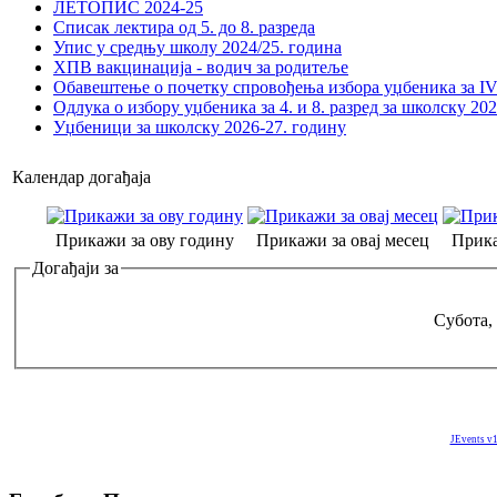
ЛЕТОПИС 2024-25
Списак лектира од 5. до 8. разреда
Упис у средњу школу 2024/25. година
ХПВ вакцинација - водич за родитеље
Обавештење о почетку спровођења избора уџбеника за IV 
Одлука о избору уџбеника за 4. и 8. разред за школску 20
Уџбеници за школску 2026-27. годину
Календар догађаја
Прикажи за ову годину
Прикажи за овај месец
Прика
Догађаји за
Субота,
JEvents v1