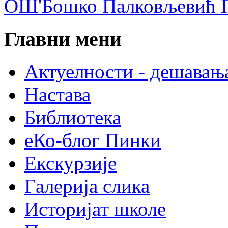
ОШ'Бошко Палковљевић П
Главни мени
Актуелности - дешавањ
Настава
Библиотека
еКо-блог Пинки
Екскурзије
Галерија слика
Историјат школе