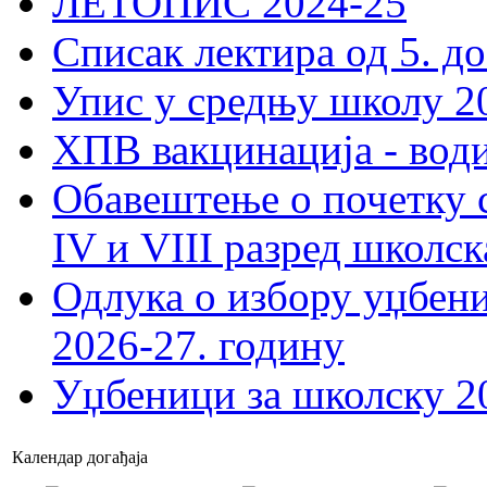
ЛЕТОПИС 2024-25
Списак лектира од 5. до
Упис у средњу школу 20
ХПВ вакцинација - вод
Обавештење о почетку 
IV и VIII разред школск
Одлука о избору уџбеник
2026-27. годину
Уџбеници за школску 2
Календар догађаја