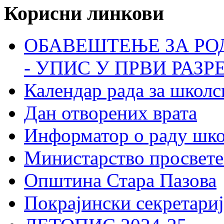
Корисни линкови
ОБАВЕШТЕЊЕ ЗА РО
- УПИС У ПРВИ РАЗР
Календар рада за школс
Дан отворених врата
Информатор о раду шк
Министарство просвете
Општина Стара Пазова
Покрајински секретариј