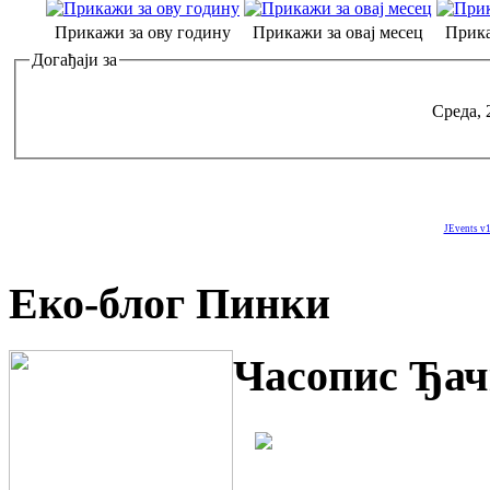
Прикажи за ову годину
Прикажи за овај месец
Прика
Догађаји за
Среда, 
JEvents v1
Еко-блог Пинки
Часопис Ђач