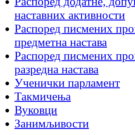
Распоред додатне, допу
наставних активности
Распоред писмених пров
предметна настава
Распоред писмених пров
разредна настава
Ученички парламент
Такмичења
Вуковци
Занимљивости