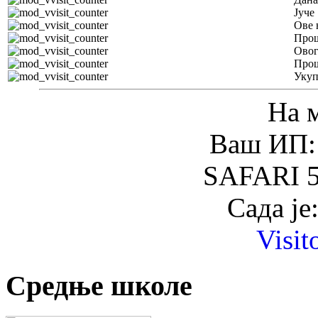
Јуче
Ове 
Прош
Овог
Прош
Уку
На 
Ваш ИП: 
SAFARI 5
Сада је
Visit
Средње школе