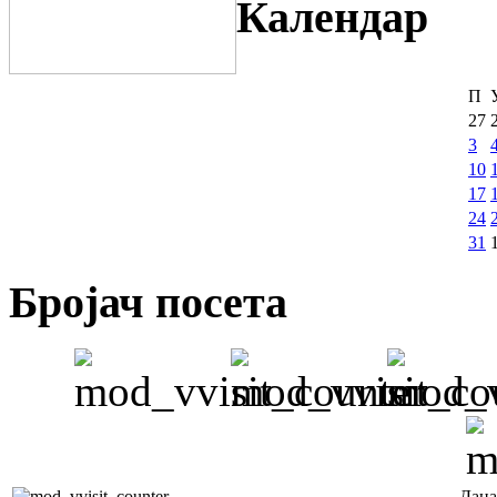
Календар
П
27
3
10
17
24
31
Бројач посета
Дана