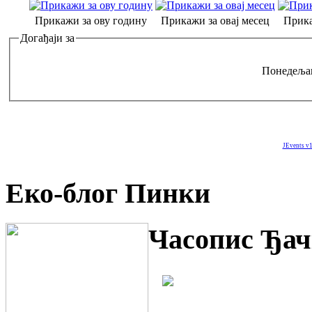
Прикажи за ову годину
Прикажи за овај месец
Прика
Догађаји за
Понедељак
JEvents v1
Еко-блог Пинки
Часопис Ђач