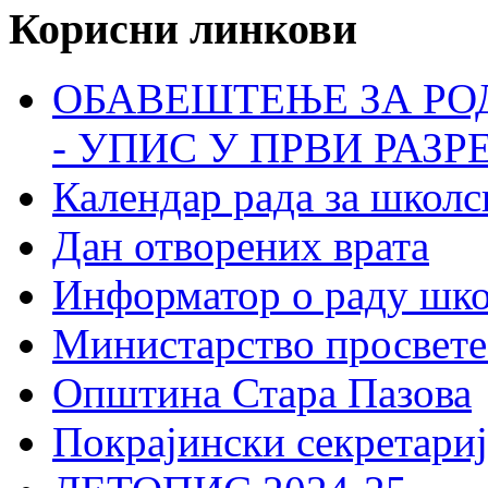
Корисни линкови
ОБАВЕШТЕЊЕ ЗА РО
- УПИС У ПРВИ РАЗР
Календар рада за школс
Дан отворених врата
Информатор о раду шк
Министарство просвете
Општина Стара Пазова
Покрајински секретариј