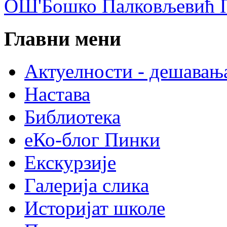
ОШ'Бошко Палковљевић П
Главни мени
Актуелности - дешавањ
Настава
Библиотека
еКо-блог Пинки
Екскурзије
Галерија слика
Историјат школе