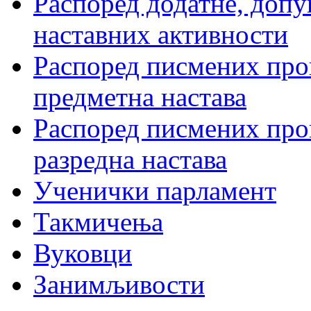
Распоред додатне, допу
наставних активности
Распоред писмених пров
предметна настава
Распоред писмених пров
разредна настава
Ученички парламент
Такмичења
Вуковци
Занимљивости