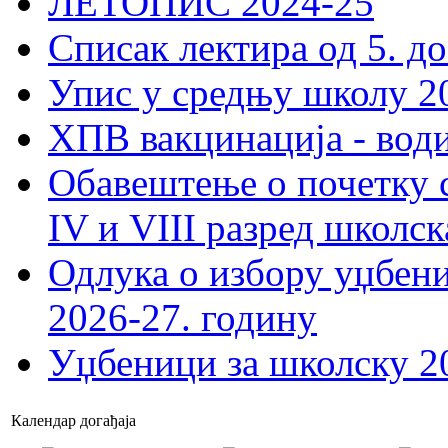
ЛЕТОПИС 2024-25
Списак лектира од 5. до
Упис у средњу школу 20
ХПВ вакцинација - вод
Обавештење о почетку 
IV и VIII разред школск
Одлука о избору уџбеник
2026-27. годину
Уџбеници за школску 2
Календар догађаја