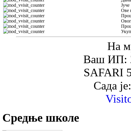
Јуче
Ове 
Прош
Овог
Прош
Уку
На м
Ваш ИП: 
SAFARI 5
Сада је
Visit
Средње школе