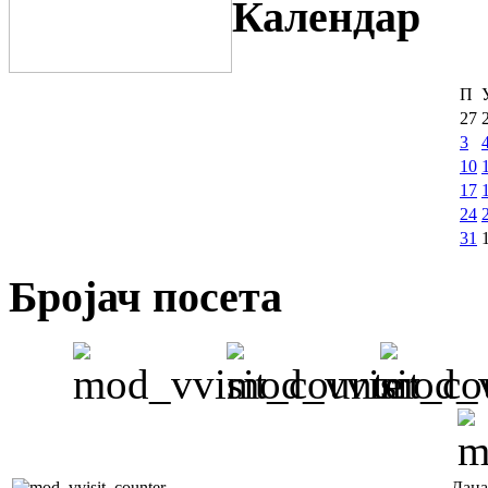
Календар
П
27
3
10
17
24
31
Бројач посета
Дана