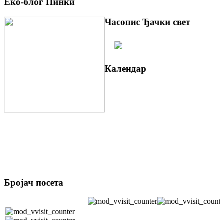
Еко-блог Пинки
Часопис Ђачки свет
Календар
Бројач посета