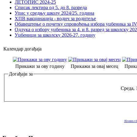
ЛЕТОПИС 2024-25
Списак лектира од 5. до 8. разреда
Упис у средњу школу 2024/25. година
ХПВ вакцинација - водич за родитеље
Обавештење о почетку спровођења избора уџбеника за IV 
Одлука о избору уџбеника за 4. и 8. разред за школску 20
Уџбеници за школску 2026-27. годину
Календар догађаја
Прикажи за ову годину
Прикажи за овај месец
Прика
Догађаји за
Среда, 
JEvents v1