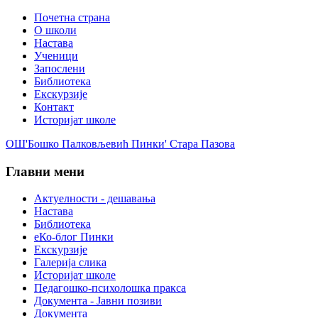
Почетна страна
О школи
Настава
Ученици
Запослени
Библиотека
Екскурзије
Контакт
Историјат школе
ОШ'Бошко Палковљевић Пинки' Стара Пазова
Главни мени
Актуелности - дешавања
Настава
Библиотека
еКо-блог Пинки
Екскурзије
Галерија слика
Историјат школе
Педагошко-психолошка пракса
Документа - Јавни позиви
Документа