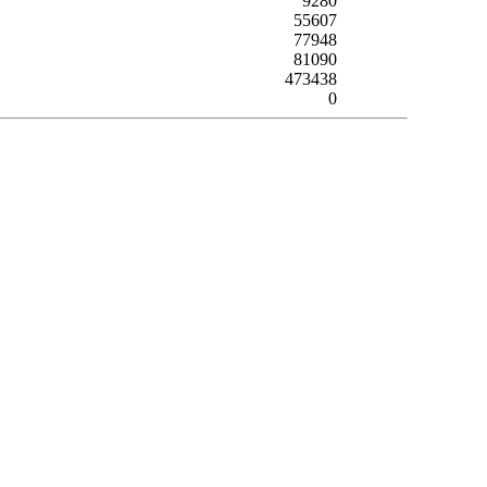
9280
55607
77948
81090
473438
0