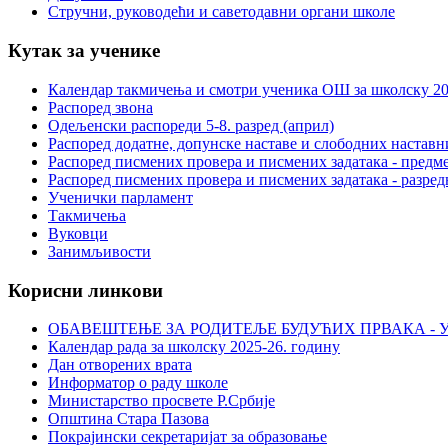
Стручни, руководећи и саветодавни органи школе
Кутак за ученике
Календар такмичења и смотри ученика ОШ за школску 20
Распоред звона
Одељенски распореди 5-8. разред (април)
Распоред додатне, допунске наставе и слободних настав
Распоред писмених провера и писмених задатака - предме
Распоред писмених провера и писмених задатака - разред
Ученички парламент
Такмичења
Вуковци
Занимљивости
Корисни линкови
ОБАВЕШТЕЊЕ ЗА РОДИТЕЉЕ БУДУЋИХ ПРВАКА - У
Календар рада за школску 2025-26. годину
Дан отворених врата
Информатор о раду школе
Министарство просвете Р.Србије
Општина Стара Пазова
Покрајински секретаријат за образовање