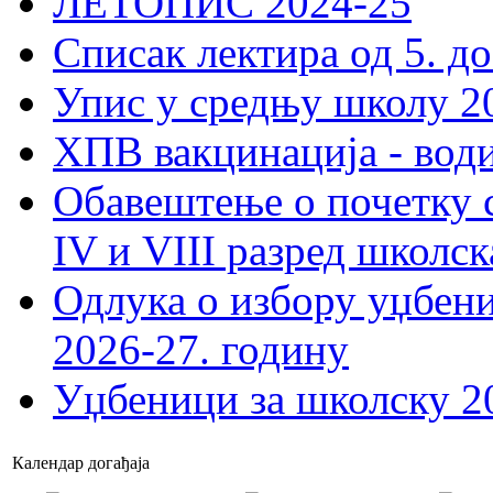
ЛЕТОПИС 2024-25
Списак лектира од 5. до
Упис у средњу школу 20
ХПВ вакцинација - вод
Обавештење о почетку 
IV и VIII разред школск
Одлука о избору уџбеник
2026-27. годину
Уџбеници за школску 2
Календар догађаја