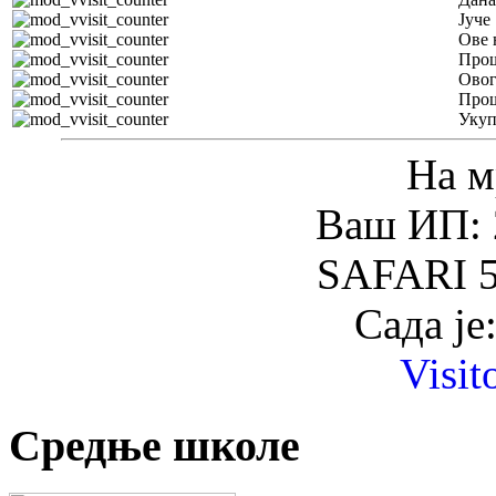
Јуче
Ове 
Прош
Овог
Прош
Уку
На м
Ваш ИП: 
SAFARI 5
Сада је
Visit
Средње школе