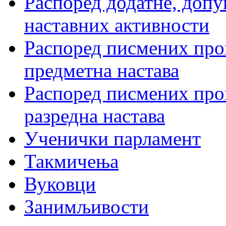
Распоред додатне, допу
наставних активности
Распоред писмених пров
предметна настава
Распоред писмених пров
разредна настава
Ученички парламент
Такмичења
Вуковци
Занимљивости