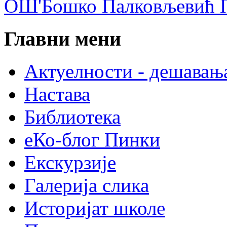
ОШ'Бошко Палковљевић П
Главни мени
Актуелности - дешавањ
Настава
Библиотека
еКо-блог Пинки
Екскурзије
Галерија слика
Историјат школе