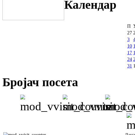
Календар
П
27
3
10
17
24
31
Бројач посета
Дана