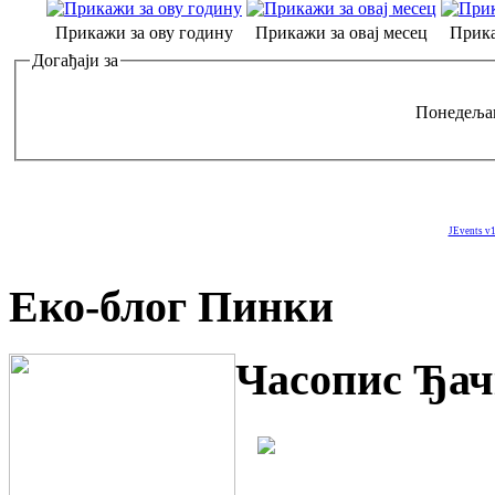
Прикажи за ову годину
Прикажи за овај месец
Прика
Догађаји за
Понедељак
JEvents v1
Еко-блог Пинки
Часопис Ђач