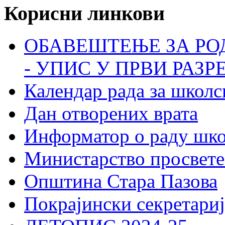
Корисни линкови
ОБАВЕШТЕЊЕ ЗА РО
- УПИС У ПРВИ РАЗР
Календар рада за школс
Дан отворених врата
Информатор о раду шк
Министарство просвете
Општина Стара Пазова
Покрајински секретариј