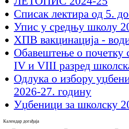
ЛЕТОПИС 2024-25
Списак лектира од 5. до
Упис у средњу школу 20
ХПВ вакцинација - вод
Обавештење о почетку 
IV и VIII разред школск
Одлука о избору уџбеник
2026-27. годину
Уџбеници за школску 2
Календар догађаја