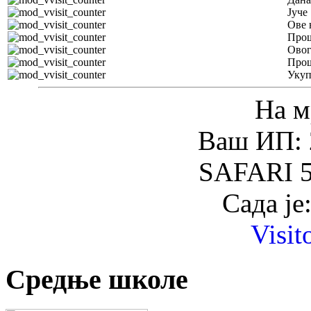
Јуче
Ове 
Прош
Овог
Прош
Уку
На м
Ваш ИП: 
SAFARI 5
Сада је
Visit
Средње школе