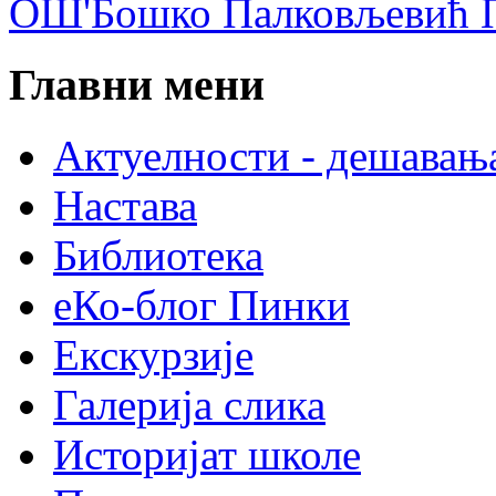
ОШ'Бошко Палковљевић П
Главни мени
Актуелности - дешавањ
Настава
Библиотека
еКо-блог Пинки
Екскурзије
Галерија слика
Историјат школе