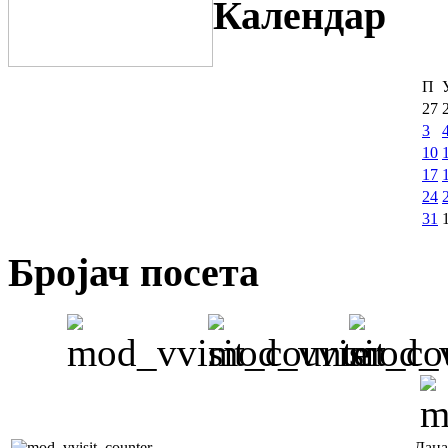
Календар
П
27
3
10
17
24
31
Бројач посета
Дана