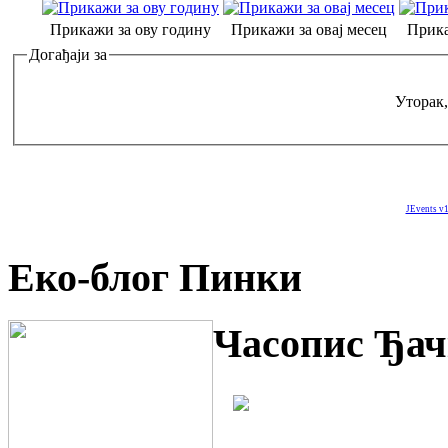
Прикажи за ову годину
Прикажи за овај месец
Прика
Догађаји за
Уторак,
JEvents v1
Еко-блог Пинки
Часопис Ђач