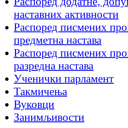
Распоред додатне, допу
наставних активности
Распоред писмених пров
предметна настава
Распоред писмених пров
разредна настава
Ученички парламент
Такмичења
Вуковци
Занимљивости