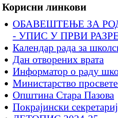
Корисни линкови
ОБАВЕШТЕЊЕ ЗА РО
- УПИС У ПРВИ РАЗР
Календар рада за школс
Дан отворених врата
Информатор о раду шк
Министарство просвете
Општина Стара Пазова
Покрајински секретариј