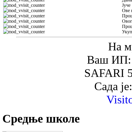
Јуче
Ове 
Прош
Овог
Прош
Уку
На м
Ваш ИП: 
SAFARI 5
Сада је
Visit
Средње школе