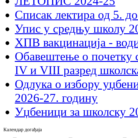
ЛЕТОПИС 2024-25
Списак лектира од 5. до
Упис у средњу школу 20
ХПВ вакцинација - вод
Обавештење о почетку 
IV и VIII разред школск
Одлука о избору уџбеник
2026-27. годину
Уџбеници за школску 2
Календар догађаја