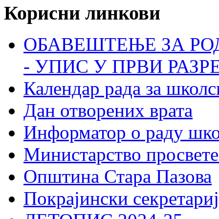
Корисни линкови
ОБАВЕШТЕЊЕ ЗА РО
- УПИС У ПРВИ РАЗР
Календар рада за школс
Дан отворених врата
Информатор о раду шк
Министарство просвете
Општина Стара Пазова
Покрајински секретариј