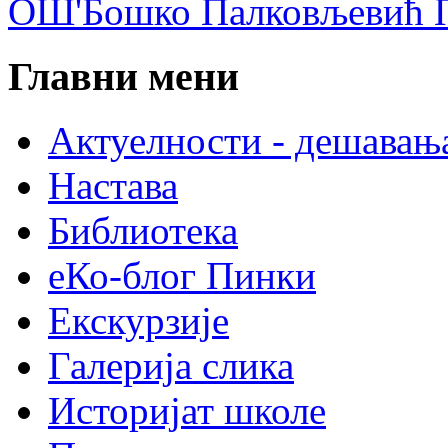
ОШ'Бошко Палковљевић П
Главни мени
Актуелности - дешавањ
Настава
Библиотека
еКо-блог Пинки
Екскурзије
Галерија слика
Историјат школе