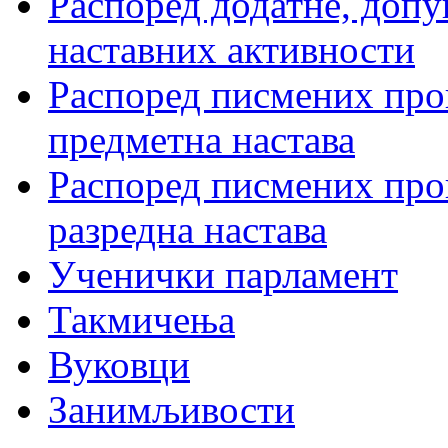
Распоред додатне, допу
наставних активности
Распоред писмених пров
предметна настава
Распоред писмених пров
разредна настава
Ученички парламент
Такмичења
Вуковци
Занимљивости