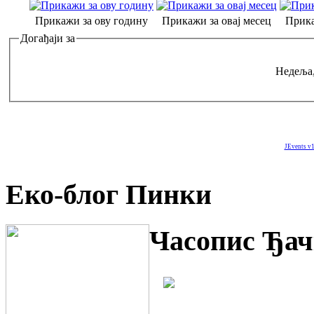
Прикажи за ову годину
Прикажи за овај месец
Прика
Догађаји за
Недеља,
JEvents v1
Еко-блог Пинки
Часопис Ђач