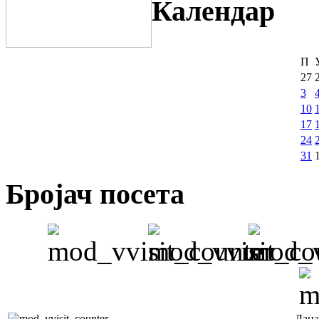
Календар
П
27
3
10
17
24
31
Бројач посета
Дана