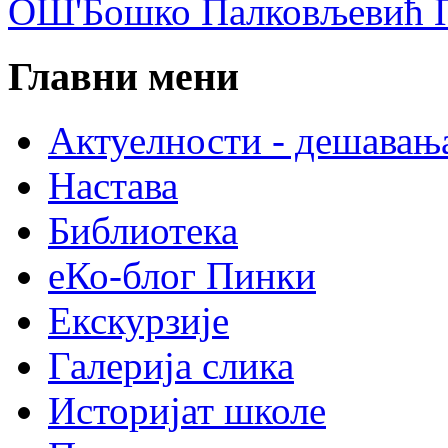
ОШ'Бошко Палковљевић П
Главни мени
Актуелности - дешавањ
Настава
Библиотека
еКо-блог Пинки
Екскурзије
Галерија слика
Историјат школе