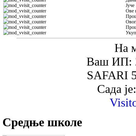
Јуче
Ове 
Прош
Овог
Прош
Уку
На 
Ваш ИП: 
SAFARI 5
Сада је
Visit
Средње школе