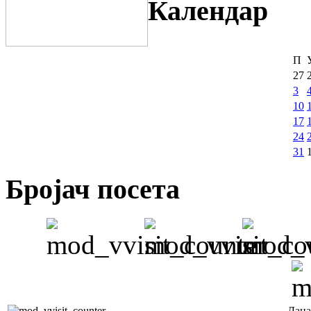
Календар
П
27
3
10
17
24
31
Бројач посета
Дана