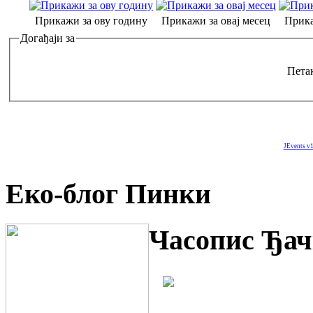
Прикажи за ову годину
Прикажи за овај месец
Прика
Догађаји за
Петак
JEvents v1
Еко-блог Пинки
Часопис Ђач