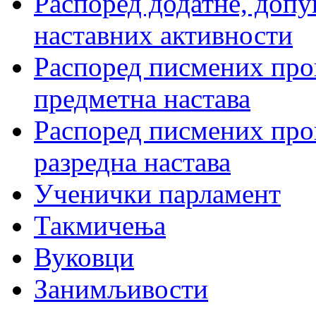
Распоред додатне, допу
наставних активности
Распоред писмених пров
предметна настава
Распоред писмених пров
разредна настава
Ученички парламент
Такмичења
Вуковци
Занимљивости