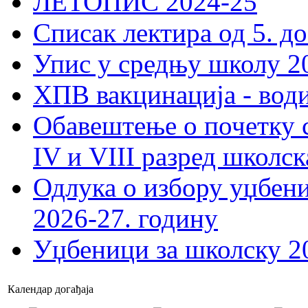
ЛЕТОПИС 2024-25
Списак лектира од 5. до
Упис у средњу школу 20
ХПВ вакцинација - вод
Обавештење о почетку 
IV и VIII разред школск
Одлука о избору уџбеник
2026-27. годину
Уџбеници за школску 2
Календар догађаја