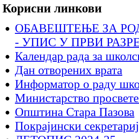
Корисни линкови
ОБАВЕШТЕЊЕ ЗА РО
- УПИС У ПРВИ РАЗР
Календар рада за школс
Дан отворених врата
Информатор о раду шк
Министарство просвете
Општина Стара Пазова
Покрајински секретариј