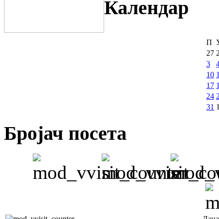
Календар
П
27
3
10
17
24
31
Бројач посета
Дана