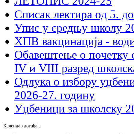
ЛЕТОПИС 2024-25
Списак лектира од 5. до
Упис у средњу школу 20
ХПВ вакцинација - вод
Обавештење о почетку 
IV и VIII разред школск
Одлука о избору уџбеник
2026-27. годину
Уџбеници за школску 2
Календар догађаја