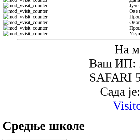
Јуче
Ове 
Прош
Овог
Прош
Уку
На м
Ваш ИП: 
SAFARI 5
Сада је
Visit
Средње школе