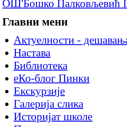
ОШ'Бошко Палковљевић П
Главни мени
Актуелности - дешавањ
Настава
Библиотека
еКо-блог Пинки
Екскурзије
Галерија слика
Историјат школе