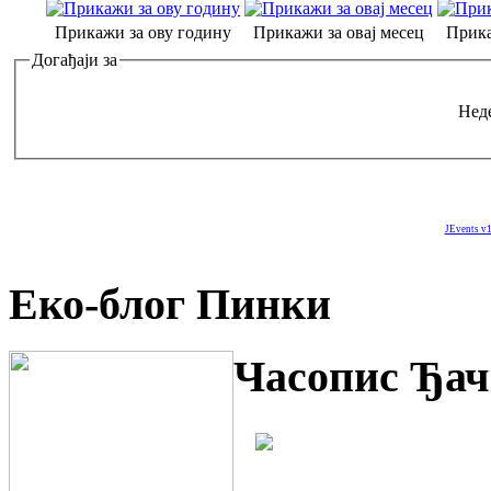
Прикажи за ову годину
Прикажи за овај месец
Прика
Догађаји за
Неде
JEvents v1
Еко-блог Пинки
Часопис Ђач