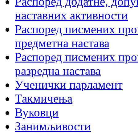
Распоред додатне, допу
наставних активности
Распоред писмених пров
предметна настава
Распоред писмених пров
разредна настава
Ученички парламент
Такмичења
Вуковци
Занимљивости