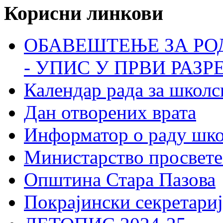
Корисни линкови
ОБАВЕШТЕЊЕ ЗА РО
- УПИС У ПРВИ РАЗР
Календар рада за школс
Дан отворених врата
Информатор о раду шк
Министарство просвете
Општина Стара Пазова
Покрајински секретариј