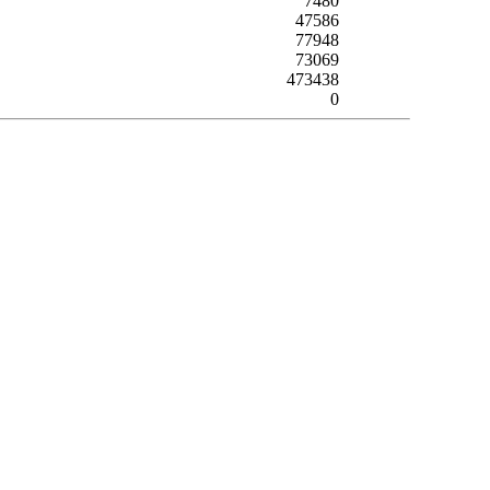
7480
47586
77948
73069
473438
0