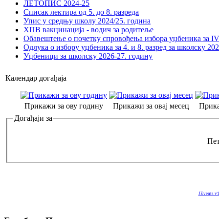
ЛЕТОПИС 2024-25
Списак лектира од 5. до 8. разреда
Упис у средњу школу 2024/25. година
ХПВ вакцинација - водич за родитеље
Обавештење о почетку спровођења избора уџбеника за IV 
Одлука о избору уџбеника за 4. и 8. разред за школску 20
Уџбеници за школску 2026-27. годину
Календар догађаја
Прикажи за ову годину
Прикажи за овај месец
Прика
Догађаји за
Пет
JEvents v1