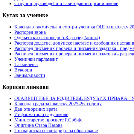
Стручни, руководећи и саветодавни органи школе
Кутак за ученике
Календар такмичења и смотри ученика ОШ за школску 20
Распоред звона
Одељенски распореди 5-8. разред (април)
Распоред додатне, допунске наставе и слободних настав
Распоред писмених провера и писмених задатака - предме
Распоред писмених провера и писмених задатака - разред
Ученички парламент
Такмичења
Вуковци
Занимљивости
Корисни линкови
ОБАВЕШТЕЊЕ ЗА РОДИТЕЉЕ БУДУЋИХ ПРВАКА - У
Календар рада за школску 2025-26. годину
Дан отворених врата
Информатор о раду школе
Министарство просвете Р.Србије
Општина Стара Пазова
Покрајински секретаријат за образовање