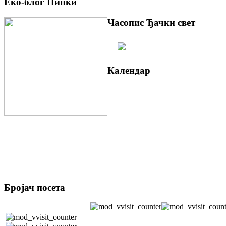
Еко-блог Пинки
Часопис Ђачки свет
Календар
Бројач посета