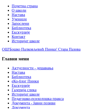
Почетна страна
О школи
Настава
Ученици
Запослени
Библиотека
Екскурзије
Контакт
Историјат школе
ОШ'Бошко Палковљевић Пинки' Стара Пазова
Главни мени
Актуелности - дешавања
Настава
Библиотека
еКо-блог Пинки
Екскурзије
Галерија слика
Историјат школе
Педагошко-психолошка пракса
Документа - Јавни позиви
Документа