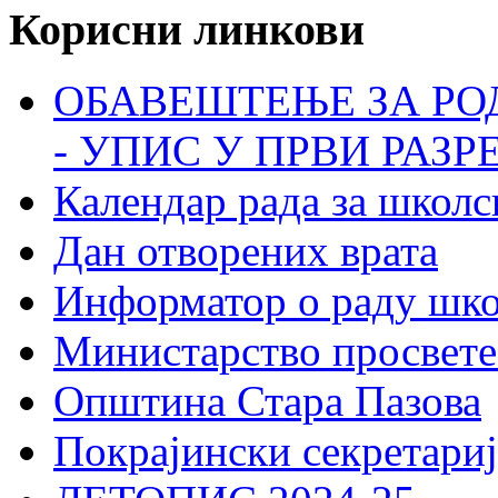
Корисни линкови
ОБАВЕШТЕЊЕ ЗА РО
- УПИС У ПРВИ РАЗР
Календар рада за школс
Дан отворених врата
Информатор о раду шк
Министарство просвете
Општина Стара Пазова
Покрајински секретариј