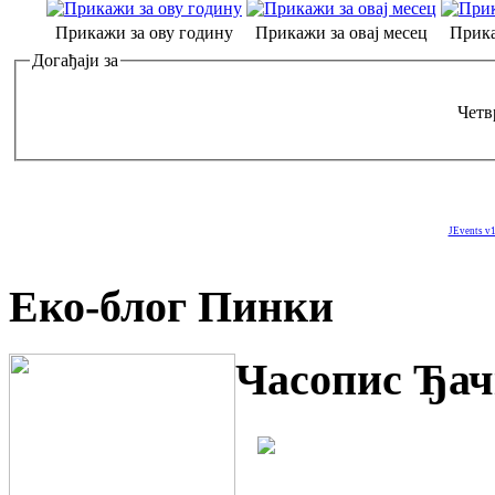
Прикажи за ову годину
Прикажи за овај месец
Прика
Догађаји за
Четв
JEvents v1
Еко-блог Пинки
Часопис Ђач