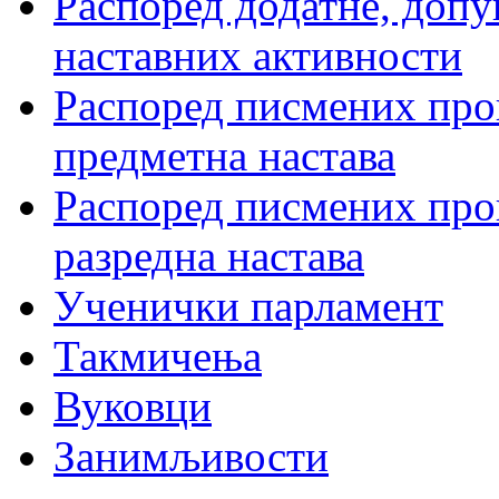
Распоред додатне, допу
наставних активности
Распоред писмених пров
предметна настава
Распоред писмених пров
разредна настава
Ученички парламент
Такмичења
Вуковци
Занимљивости