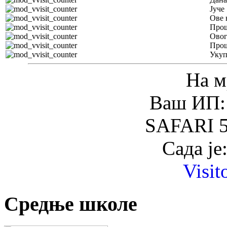
Јуче
Ове 
Прош
Овог
Прош
Уку
На м
Ваш ИП: 
SAFARI 5
Сада је
Visit
Средње школе