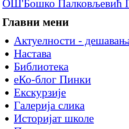
ОШ'Бошко Палковљевић П
Главни мени
Актуелности - дешавањ
Настава
Библиотека
еКо-блог Пинки
Екскурзије
Галерија слика
Историјат школе