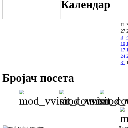
Календар
П
27
3
10
17
24
31
Бројач посета
Дана