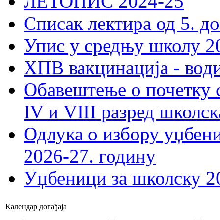
ЛЕТОПИС 2024-25
Списак лектира од 5. до
Упис у средњу школу 20
ХПВ вакцинација - вод
Обавештење о почетку 
IV и VIII разред школск
Одлука о избору уџбеник
2026-27. годину
Уџбеници за школску 2
Календар догађаја