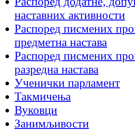
Распоред додатне, допу
наставних активности
Распоред писмених пров
предметна настава
Распоред писмених пров
разредна настава
Ученички парламент
Такмичења
Вуковци
Занимљивости