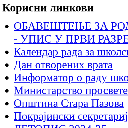
Корисни линкови
ОБАВЕШТЕЊЕ ЗА РО
- УПИС У ПРВИ РАЗР
Календар рада за школс
Дан отворених врата
Информатор о раду шк
Министарство просвете
Општина Стара Пазова
Покрајински секретариј