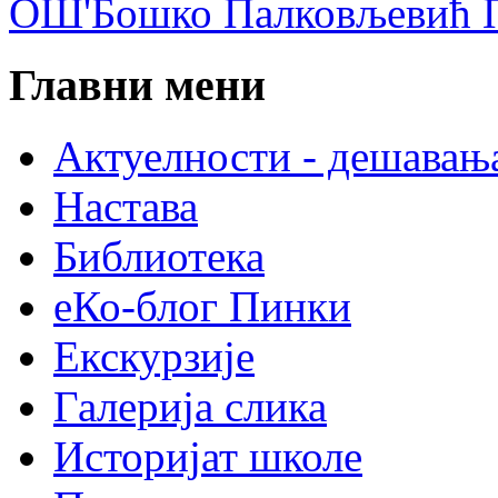
ОШ'Бошко Палковљевић П
Главни мени
Актуелности - дешавањ
Настава
Библиотека
еКо-блог Пинки
Екскурзије
Галерија слика
Историјат школе