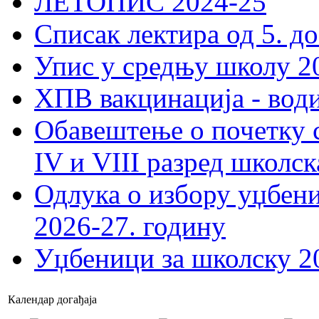
ЛЕТОПИС 2024-25
Списак лектира од 5. до
Упис у средњу школу 20
ХПВ вакцинација - вод
Обавештење о почетку 
IV и VIII разред школск
Одлука о избору уџбеник
2026-27. годину
Уџбеници за школску 2
Календар догађаја