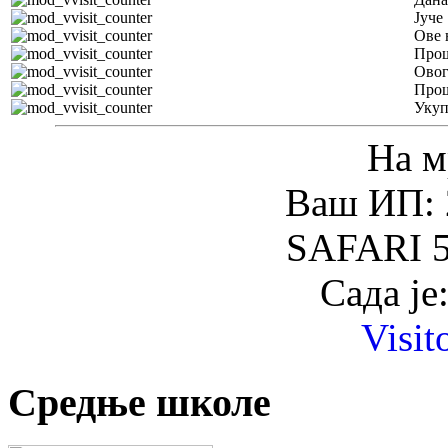
Јуче
Ове 
Прош
Овог
Прош
Уку
На м
Ваш ИП: 
SAFARI 5
Сада је
Visit
Средње школе