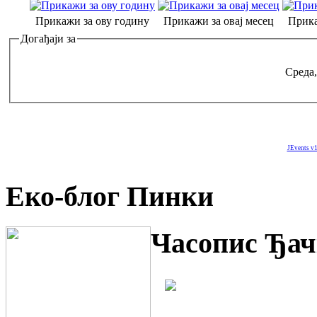
Прикажи за ову годину
Прикажи за овај месец
Прика
Догађаји за
Среда,
JEvents v1
Еко-блог Пинки
Часопис Ђач