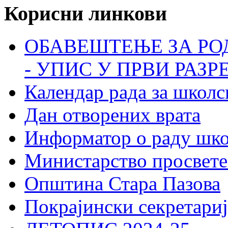
Корисни линкови
ОБАВЕШТЕЊЕ ЗА РО
- УПИС У ПРВИ РАЗР
Календар рада за школс
Дан отворених врата
Информатор о раду шк
Министарство просвете
Општина Стара Пазова
Покрајински секретариј