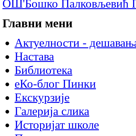
ОШ'Бошко Палковљевић П
Главни мени
Актуелности - дешавањ
Настава
Библиотека
еКо-блог Пинки
Екскурзије
Галерија слика
Историјат школе