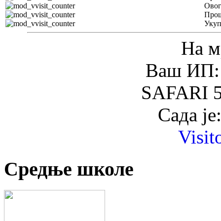
Овог
Прош
Уку
На м
Ваш ИП: 
SAFARI 5
Сада је
Visit
Средње школе