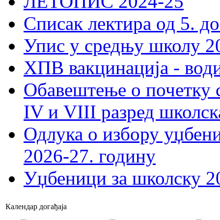
ЛЕТОПИС 2024-25
Списак лектира од 5. до
Упис у средњу школу 20
ХПВ вакцинација - вод
Обавештење о почетку 
IV и VIII разред школск
Одлука о избору уџбеник
2026-27. годину
Уџбеници за школску 2
Календар догађаја