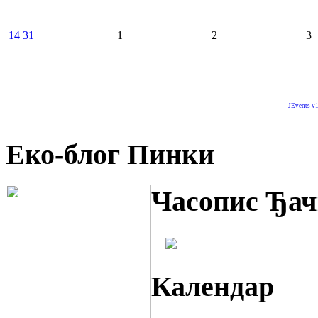
14
31
1
2
3
JEvents v1
Еко-блог Пинки
Часопис Ђач
Календар