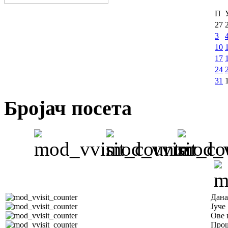
П
27
3
10
17
24
31
Бројач посета
Дана
Јуче
Ове 
Прош