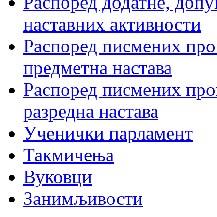
Распоред додатне, допу
наставних активности
Распоред писмених пров
предметна настава
Распоред писмених пров
разредна настава
Ученички парламент
Такмичења
Вуковци
Занимљивости