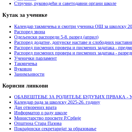
Стручни, руководећи и саветодавни органи школе
Кутак за ученике
Календар такмичења и смотри ученика ОШ за школску 20
Распоред звона
Одељенски распореди 5-8. разред (април)
Распоред додатне, допунске наставе и слободних настав
Распоред писмених провера и писмених задатака - предме
Распоред писмених провера и писмених задатака - разред
Ученички парламент
Такмичења
Вуковци
Занимљивости
Корисни линкови
ОБАВЕШТЕЊЕ ЗА РОДИТЕЉЕ БУДУЋИХ ПРВАКА - У
Календар рада за школску 2025-26. годину
Дан отворених врата
Информатор о раду школе
Министарство просвете Р.Србије
Општина Стара Пазова
Покрајински секретаријат за образовање