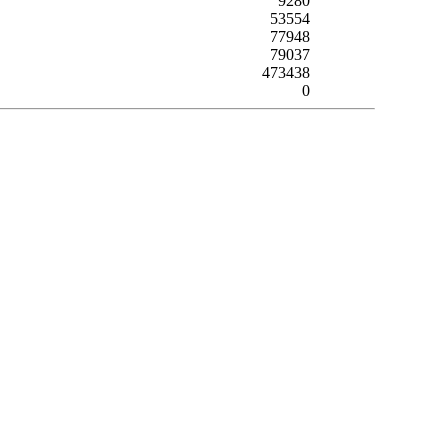
9280
53554
77948
79037
473438
0