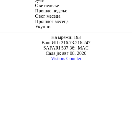
Јуче
Ове недеље
Прошле недеље
Овог месеца
Прошлог месеца
Укупно
На мрежи: 193
Ваш ИП: 216.73.216.247
SAFARI 537.36;, MAC
Сада је: авг 08, 2026
Visitors Counter