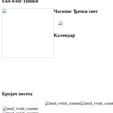
Еко-блог Пинки
Часопис Ђачки свет
Календар
Бројач посета