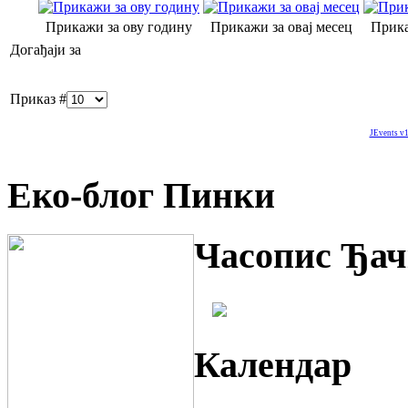
Прикажи за ову годину
Прикажи за овај месец
Прика
Догађаји за
Приказ #
JEvents v1
Еко-блог Пинки
Часопис Ђач
Календар