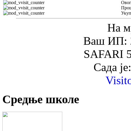
Овог
Прош
Уку
На м
Ваш ИП: 
SAFARI 5
Сада је
Visit
Средње школе