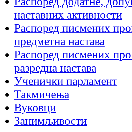
Распоред додатне, допу
наставних активности
Распоред писмених пров
предметна настава
Распоред писмених пров
разредна настава
Ученички парламент
Такмичења
Вуковци
Занимљивости