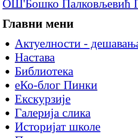
ОШ'Бошко Палковљевић П
Главни мени
Актуелности - дешавањ
Настава
Библиотека
еКо-блог Пинки
Екскурзије
Галерија слика
Историјат школе