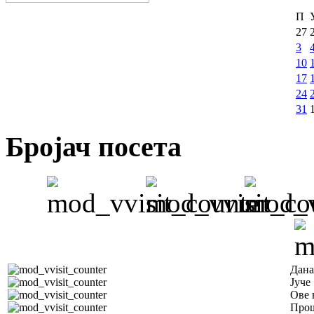
П
27
3
10
17
24
31
Бројач посета
Дана
Јуче
Ове 
Прош