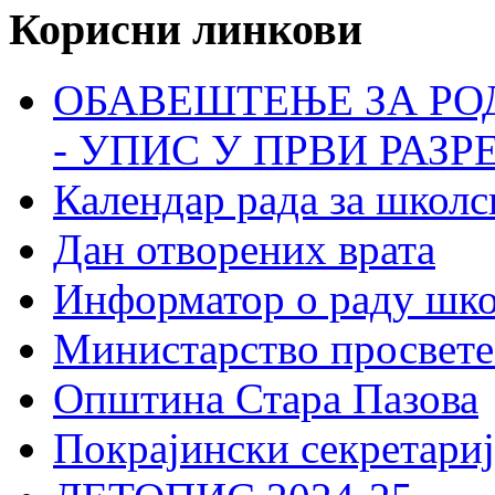
Корисни линкови
ОБАВЕШТЕЊЕ ЗА РО
- УПИС У ПРВИ РАЗР
Календар рада за школс
Дан отворених врата
Информатор о раду шк
Министарство просвете
Општина Стара Пазова
Покрајински секретариј