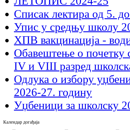
ЛЕТОПИС 2024-25
Списак лектира од 5. до
Упис у средњу школу 20
ХПВ вакцинација - вод
Обавештење о почетку 
IV и VIII разред школск
Одлука о избору уџбеник
2026-27. годину
Уџбеници за школску 2
Календар догађаја