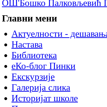
ОШ'Бошко Палковљевић П
Главни мени
Актуелности - дешавањ
Настава
Библиотека
еКо-блог Пинки
Екскурзије
Галерија слика
Историјат школе