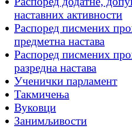
Распоред додатне, допу
наставних активности
Распоред писмених пров
предметна настава
Распоред писмених пров
разредна настава
Ученички парламент
Такмичења
Вуковци
Занимљивости