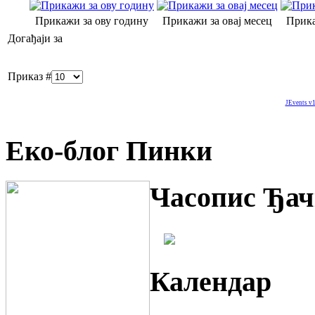
Прикажи за ову годину
Прикажи за овај месец
Прика
Догађаји за
Приказ #
JEvents v1
Еко-блог Пинки
Часопис Ђач
Календар