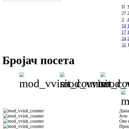
П
27
3
10
17
24
31
Бројач посета
Дана
Јуче
Ове 
Прош