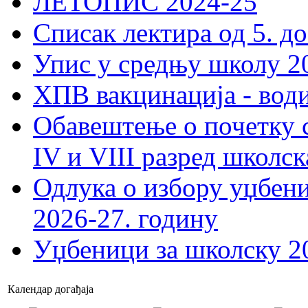
ЛЕТОПИС 2024-25
Списак лектира од 5. до
Упис у средњу школу 20
ХПВ вакцинација - вод
Обавештење о почетку 
IV и VIII разред школск
Одлука о избору уџбеник
2026-27. годину
Уџбеници за школску 2
Календар догађаја