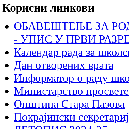
Корисни линкови
ОБАВЕШТЕЊЕ ЗА РО
- УПИС У ПРВИ РАЗР
Календар рада за школс
Дан отворених врата
Информатор о раду шк
Министарство просвете
Општина Стара Пазова
Покрајински секретариј