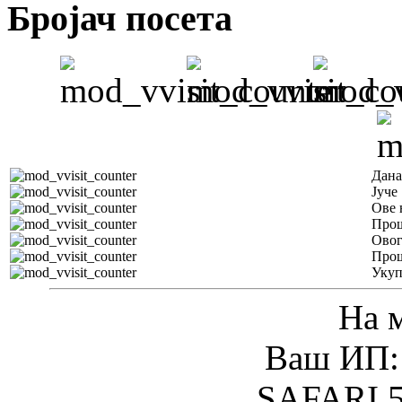
Бројач посета
Дана
Јуче
Ове 
Прош
Овог
Прош
Уку
На 
Ваш ИП: 
SAFARI 5