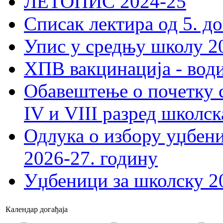
ЛЕТОПИС 2024-25
Списак лектира од 5. до
Упис у средњу школу 20
ХПВ вакцинација - вод
Обавештење о почетку 
IV и VIII разред школск
Одлука о избору уџбеник
2026-27. годину
Уџбеници за школску 2
Календар догађаја