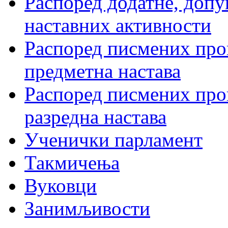
Распоред додатне, допу
наставних активности
Распоред писмених пров
предметна настава
Распоред писмених пров
разредна настава
Ученички парламент
Такмичења
Вуковци
Занимљивости