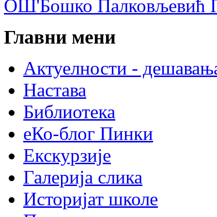
ОШ'Бошко Палковљевић П
Главни мени
Актуелности - дешавањ
Настава
Библиотека
еКо-блог Пинки
Екскурзије
Галерија слика
Историјат школе