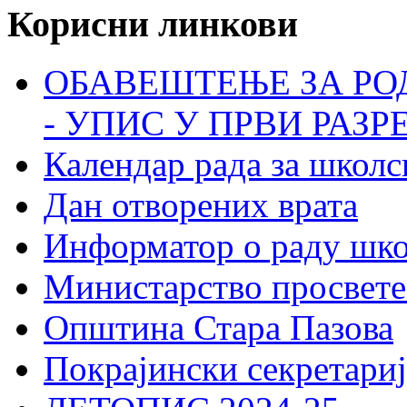
Корисни линкови
ОБАВЕШТЕЊЕ ЗА РО
- УПИС У ПРВИ РАЗР
Календар рада за школс
Дан отворених врата
Информатор о раду шк
Министарство просвете
Општина Стара Пазова
Покрајински секретариј