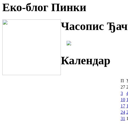
Еко-блог Пинки
Часопис Ђач
Календар
П
27
3
10
17
24
31