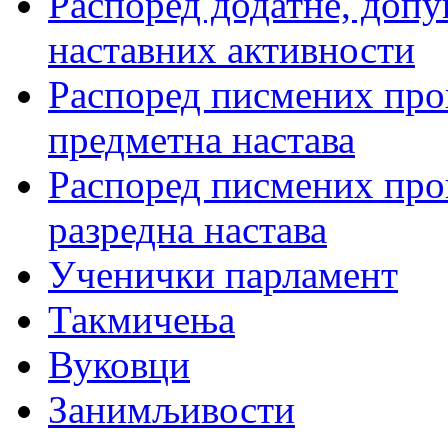
Распоред додатне, допу
наставних активности
Распоред писмених пров
предметна настава
Распоред писмених пров
разредна настава
Ученички парламент
Такмичења
Вуковци
Занимљивости