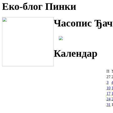
Еко-блог Пинки
Часопис Ђач
Календар
П
27
3
10
17
24
31