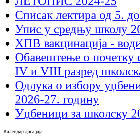
ЛЕТОПИС 2024-25
Списак лектира од 5. до
Упис у средњу школу 20
ХПВ вакцинација - вод
Обавештење о почетку 
IV и VIII разред школск
Одлука о избору уџбеник
2026-27. годину
Уџбеници за школску 2
Календар догађаја