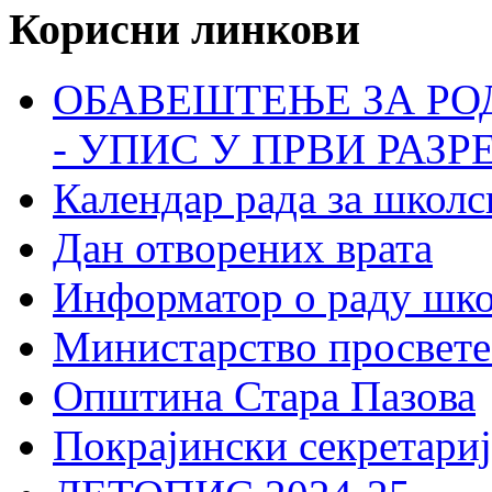
Корисни линкови
ОБАВЕШТЕЊЕ ЗА РО
- УПИС У ПРВИ РАЗР
Календар рада за школс
Дан отворених врата
Информатор о раду шк
Министарство просвете
Општина Стара Пазова
Покрајински секретариј