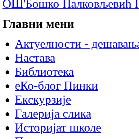
ОШ'Бошко Палковљевић П
Главни мени
Актуелности - дешавањ
Настава
Библиотека
еКо-блог Пинки
Екскурзије
Галерија слика
Историјат школе