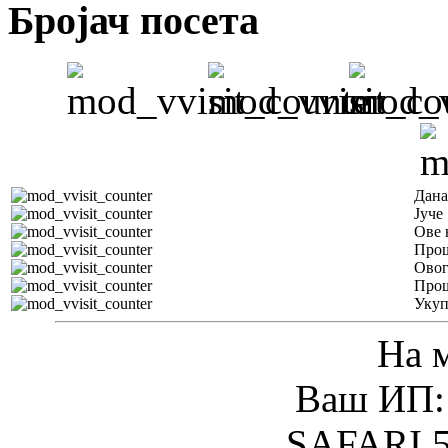
Бројач посета
Дана
Јуче
Ове 
Прош
Овог
Прош
Уку
На 
Ваш ИП: 
SAFARI 5