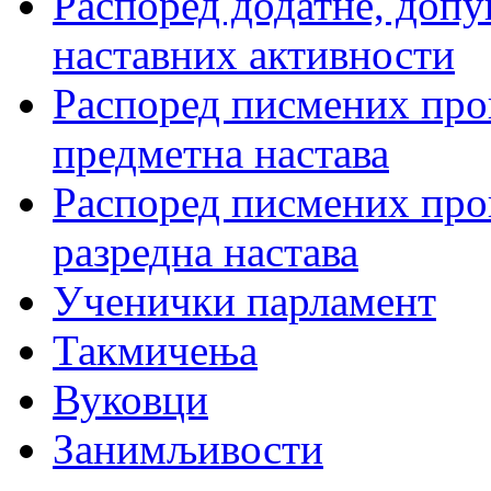
Распоред додатне, допу
наставних активности
Распоред писмених пров
предметна настава
Распоред писмених пров
разредна настава
Ученички парламент
Такмичења
Вуковци
Занимљивости