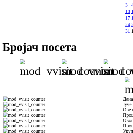
3
10
17
24
31
Бројач посета
Дана
Јуче
Ове 
Прош
Овог
Прош
Уку