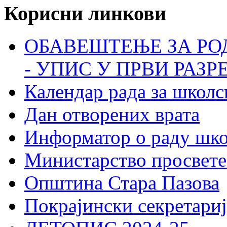
Корисни линкови
ОБАВЕШТЕЊЕ ЗА РО
- УПИС У ПРВИ РАЗР
Календар рада за школс
Дан отворених врата
Информатор о раду шк
Министарство просвете
Општина Стара Пазова
Покрајински секретариј