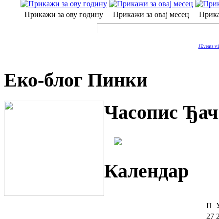
Прикажи за ову годину
Прикажи за овај месец
Прика
JEvents v1
Еко-блог Пинки
Часопис Ђач
Календар
П
27