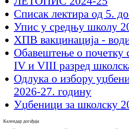
ЛЕТОПИС 2024-25
Списак лектира од 5. до
Упис у средњу школу 20
ХПВ вакцинација - вод
Обавештење о почетку 
IV и VIII разред школск
Одлука о избору уџбеник
2026-27. годину
Уџбеници за школску 2
Календар догађаја