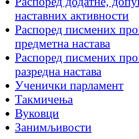
Распоред додатне, допу
наставних активности
Распоред писмених пров
предметна настава
Распоред писмених пров
разредна настава
Ученички парламент
Такмичења
Вуковци
Занимљивости