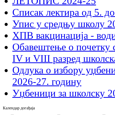
ЛЕТОПИС 2024-25
Списак лектира од 5. до
Упис у средњу школу 20
ХПВ вакцинација - вод
Обавештење о почетку 
IV и VIII разред школск
Одлука о избору уџбеник
2026-27. годину
Уџбеници за школску 2
Календар догађаја