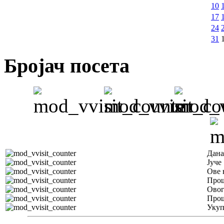
10
17
24
31
Бројач посета
Дана
Јуче
Ове 
Прош
Овог
Прош
Уку