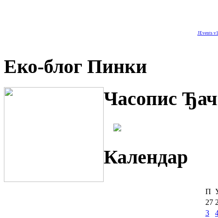
JEvents v1
Еко-блог Пинки
Часопис Ђач
Календар
П
27
3