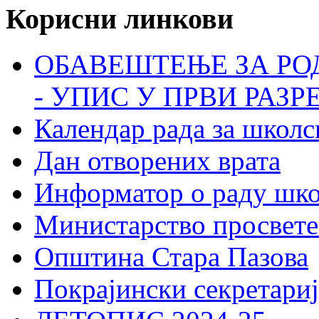
Корисни линкови
ОБАВЕШТЕЊЕ ЗА РО
- УПИС У ПРВИ РАЗР
Календар рада за школс
Дан отворених врата
Информатор о раду шк
Министарство просвете
Општина Стара Пазова
Покрајински секретариј