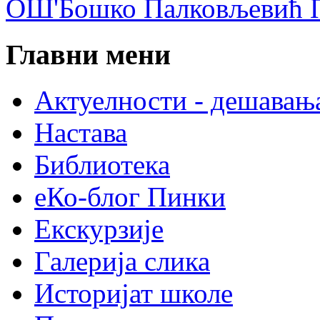
ОШ'Бошко Палковљевић П
Главни мени
Актуелности - дешавањ
Настава
Библиотека
еКо-блог Пинки
Екскурзије
Галерија слика
Историјат школе