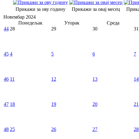
Прикажи за ову годину
Прикажи за овај месец
Прика
Новембар 2024
Понедељак
Уторак
Среда
44
28
29
30
31
45
4
5
6
7
46
11
12
13
14
47
18
19
20
21
48
25
26
27
28