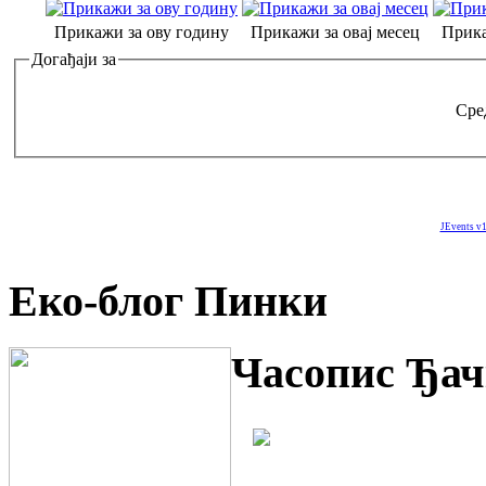
Прикажи за ову годину
Прикажи за овај месец
Прика
Догађаји за
Сред
JEvents v1
Еко-блог Пинки
Часопис Ђач