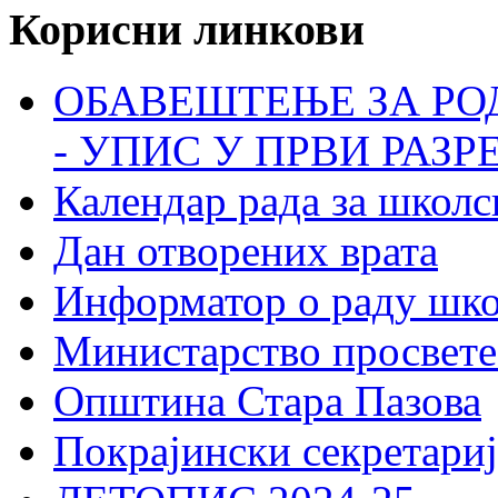
Корисни линкови
ОБАВЕШТЕЊЕ ЗА РО
- УПИС У ПРВИ РАЗР
Календар рада за школс
Дан отворених врата
Информатор о раду шк
Министарство просвете
Општина Стара Пазова
Покрајински секретариј