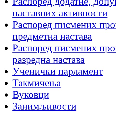
Распоред додатне, допу
наставних активности
Распоред писмених пров
предметна настава
Распоред писмених пров
разредна настава
Ученички парламент
Такмичења
Вуковци
Занимљивости