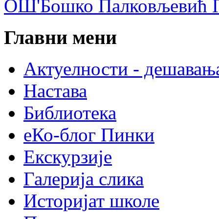
ОШ'Бошко Палковљевић П
Главни мени
Актуелности - дешавањ
Настава
Библиотека
еКо-блог Пинки
Екскурзије
Галерија слика
Историјат школе