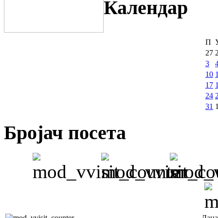
Календар
П
27
3
10
17
24
31
Бројач посета
Дана