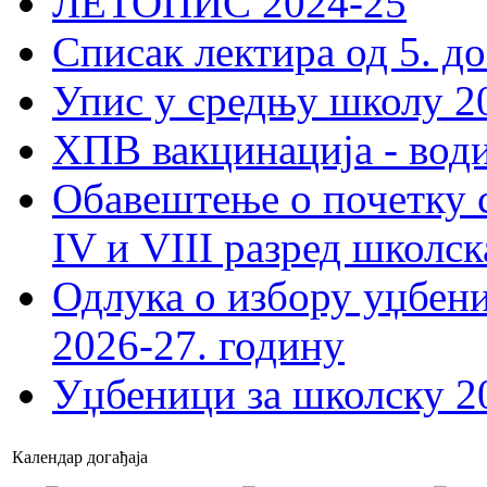
ЛЕТОПИС 2024-25
Списак лектира од 5. до
Упис у средњу школу 20
ХПВ вакцинација - вод
Обавештење о почетку 
IV и VIII разред школск
Одлука о избору уџбеник
2026-27. годину
Уџбеници за школску 2
Календар догађаја