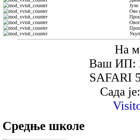
Јуче
Ове 
Прош
Овог
Прош
Уку
На м
Ваш ИП: 
SAFARI 5
Сада је
Visit
Средње школе