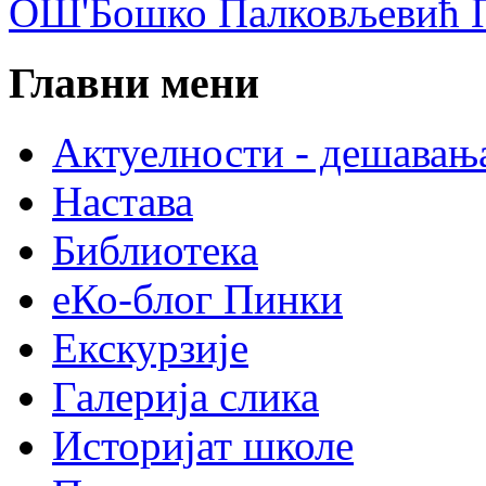
ОШ'Бошко Палковљевић П
Главни мени
Актуелности - дешавањ
Настава
Библиотека
еКо-блог Пинки
Екскурзије
Галерија слика
Историјат школе