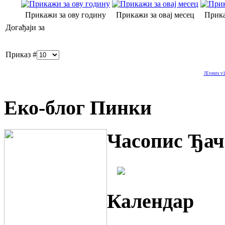
Прикажи за ову годину
Прикажи за овај месец
Прика
Догађаји за
Приказ #
JEvents v1
Еко-блог Пинки
Часопис Ђач
Календар