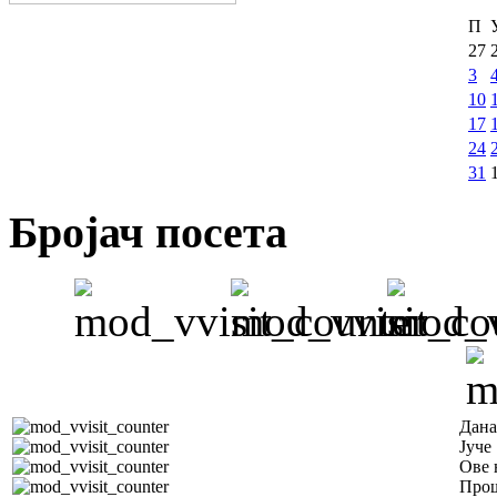
П
27
3
10
17
24
31
Бројач посета
Дана
Јуче
Ове 
Прош