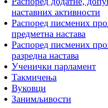
Распоред додатне, допу
наставних активности
Распоред писмених пров
предметна настава
Распоред писмених пров
разредна настава
Ученички парламент
Такмичења
Вуковци
Занимљивости