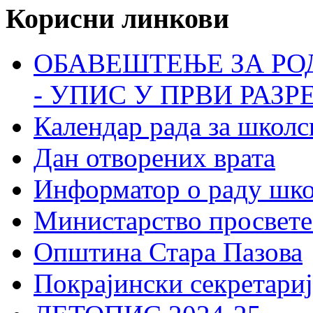
Корисни линкови
ОБАВЕШТЕЊЕ ЗА РО
- УПИС У ПРВИ РАЗР
Календар рада за школс
Дан отворених врата
Информатор о раду шк
Министарство просвете
Општина Стара Пазова
Покрајински секретариј