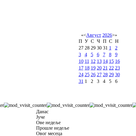
«
<
Август
2026
>
»
П
У
С
Ч
П
С
Н
27
28
29
30
31
1
2
3
4
5
6
7
8
9
10
11
12
13
14
15
16
17
18
19
20
21
22
23
24
25
26
27
28
29
30
31
1
2
3
4
5
6
Данас
Јуче
Ове недеље
Прошле недеље
Овог месеца