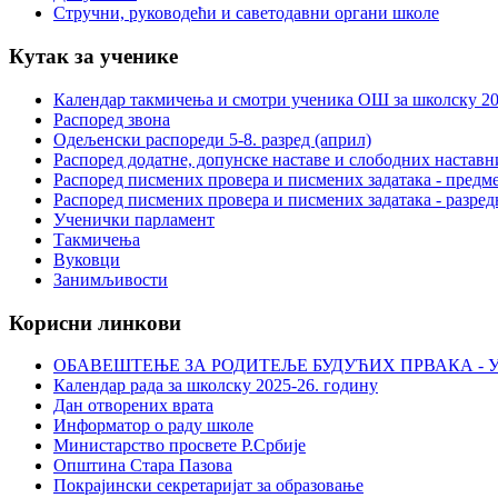
Стручни, руководећи и саветодавни органи школе
Кутак за ученике
Календар такмичења и смотри ученика ОШ за школску 20
Распоред звона
Одељенски распореди 5-8. разред (април)
Распоред додатне, допунске наставе и слободних настав
Распоред писмених провера и писмених задатака - предме
Распоред писмених провера и писмених задатака - разред
Ученички парламент
Такмичења
Вуковци
Занимљивости
Корисни линкови
ОБАВЕШТЕЊЕ ЗА РОДИТЕЉЕ БУДУЋИХ ПРВАКА - У
Календар рада за школску 2025-26. годину
Дан отворених врата
Информатор о раду школе
Министарство просвете Р.Србије
Општина Стара Пазова
Покрајински секретаријат за образовање