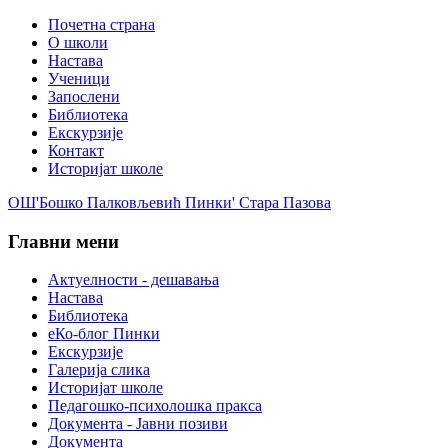
Почетна страна
О школи
Настава
Ученици
Запослени
Библиотека
Екскурзије
Контакт
Историјат школе
ОШ'Бошко Палковљевић Пинки' Стара Пазова
Главни мени
Актуелности - дешавања
Настава
Библиотека
еКо-блог Пинки
Екскурзије
Галерија слика
Историјат школе
Педагошко-психолошка пракса
Документа - Јавни позиви
Документа