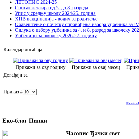
ЛЕТОПИС 2024-25
Списак лектира од 5. до 8. разреда
Упис у средњу школу 2024/25. година
ХПВ вакцинација - водич за родитеље
Обавештење о почетку спровођења избора уџбеника за IV 
Одлука о избору уџбеника за 4. и 8. разред за школску 20
Уџбеници за школску 2026-27. годину
Календар догађаја
Прикажи за ову годину
Прикажи за овај месец
Прика
Догађаји за
Приказ #
JEvents v1
Еко-блог Пинки
Часопис Ђачки свет