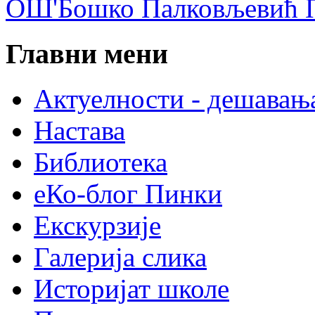
ОШ'Бошко Палковљевић П
Главни мени
Актуелности - дешавањ
Настава
Библиотека
еКо-блог Пинки
Екскурзије
Галерија слика
Историјат школе