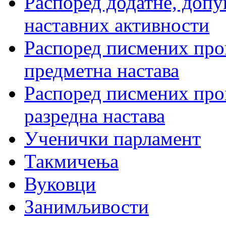
Распоред додатне, допу
наставних активности
Распоред писмених пров
предметна настава
Распоред писмених пров
разредна настава
Ученички парламент
Такмичења
Вуковци
Занимљивости