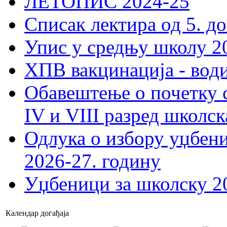
ЛЕТОПИС 2024-25
Списак лектира од 5. до
Упис у средњу школу 20
ХПВ вакцинација - вод
Обавештење о почетку 
IV и VIII разред школск
Одлука о избору уџбеник
2026-27. годину
Уџбеници за школску 2
Календар догађаја