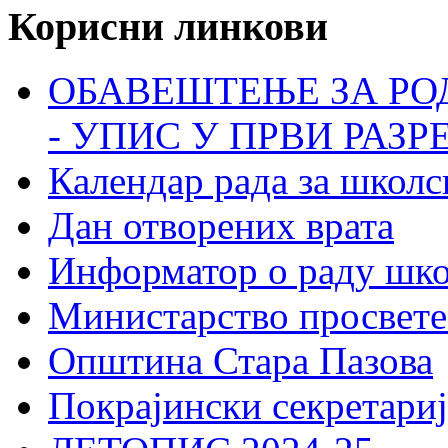
Корисни линкови
ОБАВЕШТЕЊЕ ЗА РО
- УПИС У ПРВИ РАЗР
Календар рада за школс
Дан отворених врата
Информатор о раду шк
Министарство просвете
Општина Стара Пазова
Покрајински секретариј