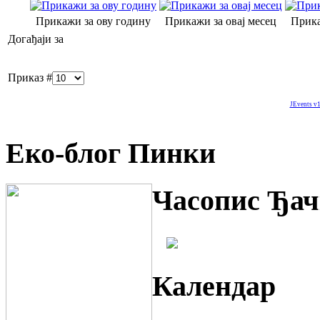
Прикажи за ову годину
Прикажи за овај месец
Прика
Догађаји за
Приказ #
JEvents v1
Еко-блог Пинки
Часопис Ђач
Календар