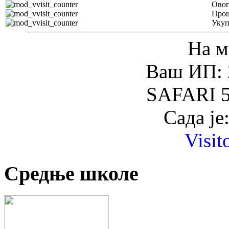
Овог
Прош
Уку
На м
Ваш ИП: 
SAFARI 5
Сада је
Visit
Средње школе