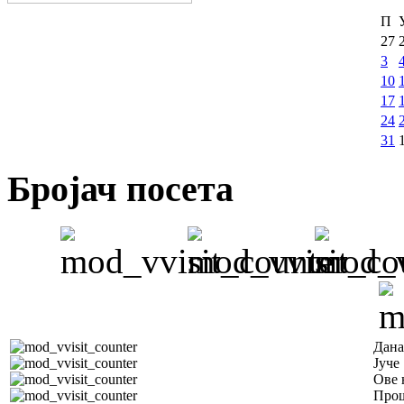
П
27
3
10
17
24
31
Бројач посета
Дана
Јуче
Ове 
Прош