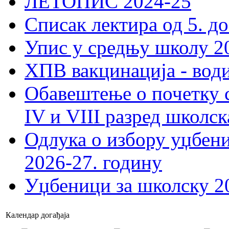
ЛЕТОПИС 2024-25
Списак лектира од 5. до
Упис у средњу школу 20
ХПВ вакцинација - вод
Обавештење о почетку 
IV и VIII разред школск
Одлука о избору уџбеник
2026-27. годину
Уџбеници за школску 2
Календар догађаја