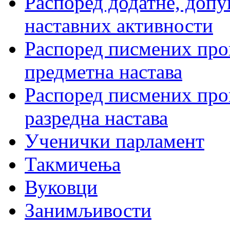
Распоред додатне, допу
наставних активности
Распоред писмених пров
предметна настава
Распоред писмених пров
разредна настава
Ученички парламент
Такмичења
Вуковци
Занимљивости