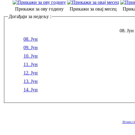
Прикажи за ову годину
Прикажи за овај месец
Прика
Догађаји за недељу :
08. Јун
08. Јун
09. Јун
10. Јун
11. Јун
12. Јун
13. Јун
14. Јун
JEvents v1