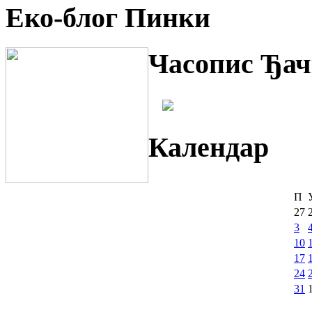
Еко-блог Пинки
Часопис Ђач
Календар
П
27
3
10
17
24
31