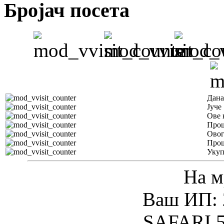
Бројач посета
Дана
Јуче
Ове 
Прош
Овог
Прош
Уку
На м
Ваш ИП: 
SAFARI 5