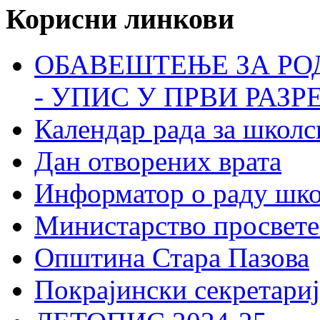
Корисни линкови
ОБАВЕШТЕЊЕ ЗА РО
- УПИС У ПРВИ РАЗР
Календар рада за школс
Дан отворених врата
Информатор о раду шк
Министарство просвете
Општина Стара Пазова
Покрајински секретариј