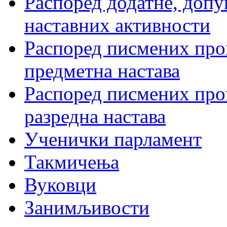
Распоред додатне, допу
наставних активности
Распоред писмених пров
предметна настава
Распоред писмених пров
разредна настава
Ученички парламент
Такмичења
Вуковци
Занимљивости