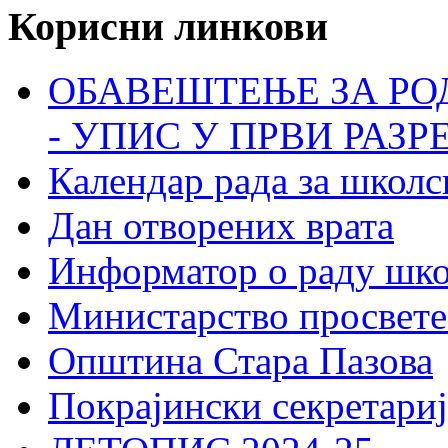
Корисни линкови
ОБАВЕШТЕЊЕ ЗА РО
- УПИС У ПРВИ РАЗР
Календар рада за школс
Дан отворених врата
Информатор о раду шк
Министарство просвете
Општина Стара Пазова
Покрајински секретариј