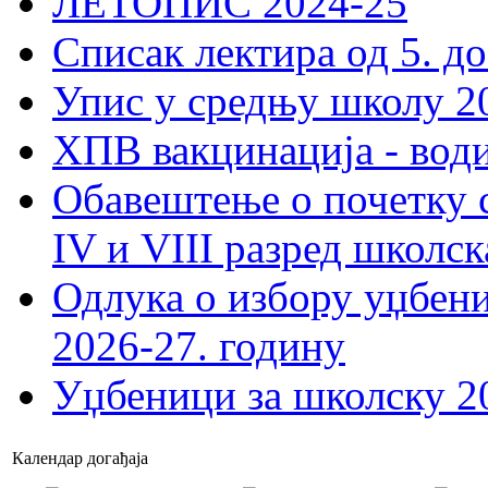
ЛЕТОПИС 2024-25
Списак лектира од 5. до
Упис у средњу школу 20
ХПВ вакцинација - вод
Обавештење о почетку 
IV и VIII разред школск
Одлука о избору уџбеник
2026-27. годину
Уџбеници за школску 2
Календар догађаја