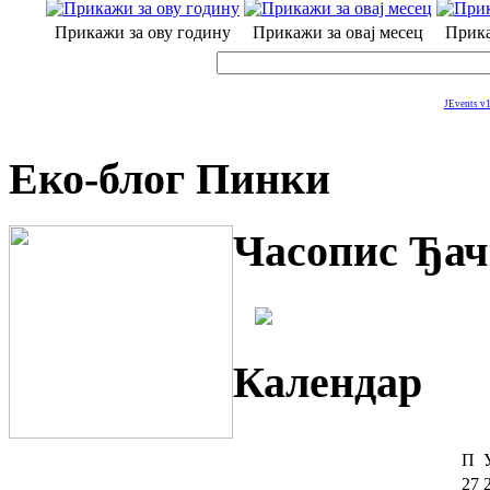
Прикажи за ову годину
Прикажи за овај месец
Прика
JEvents v1
Еко-блог Пинки
Часопис Ђач
Календар
П
27