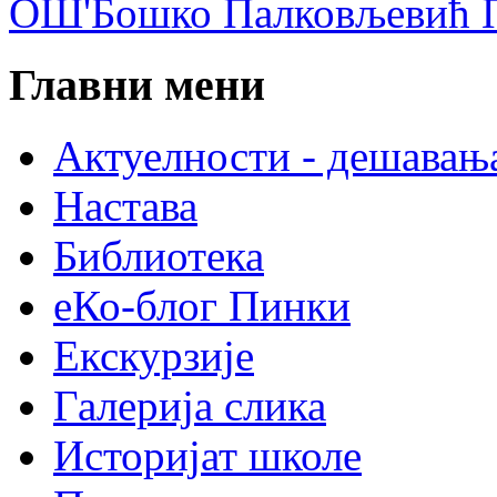
ОШ'Бошко Палковљевић П
Главни мени
Актуелности - дешавањ
Настава
Библиотека
еКо-блог Пинки
Екскурзије
Галерија слика
Историјат школе