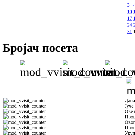
3
10
17
24
31
Бројач посета
Дана
Јуче
Ове 
Прош
Овог
Прош
Уку