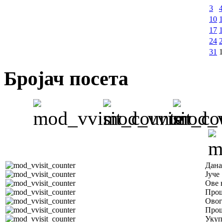
3
10
17
24
31
Бројач посета
Дана
Јуче
Ове 
Прош
Овог
Прош
Уку