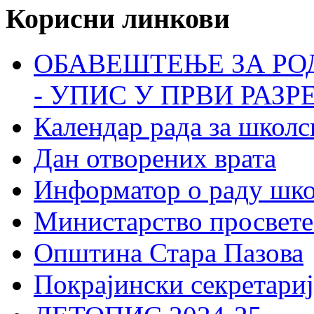
Корисни линкови
ОБАВЕШТЕЊЕ ЗА РО
- УПИС У ПРВИ РАЗР
Календар рада за школс
Дан отворених врата
Информатор о раду шк
Министарство просвете
Општина Стара Пазова
Покрајински секретариј