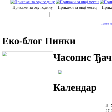
Прикажи за ову годину
Прикажи за овај месец
Прика
JEvents v1
Еко-блог Пинки
Часопис Ђач
Календар
П
27