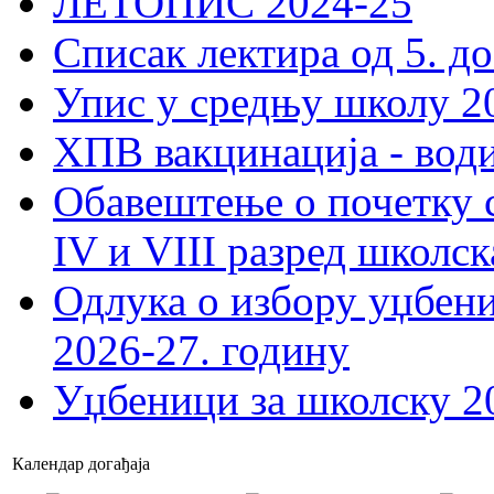
ЛЕТОПИС 2024-25
Списак лектира од 5. до
Упис у средњу школу 20
ХПВ вакцинација - вод
Обавештење о почетку 
IV и VIII разред школск
Одлука о избору уџбеник
2026-27. годину
Уџбеници за школску 2
Календар догађаја