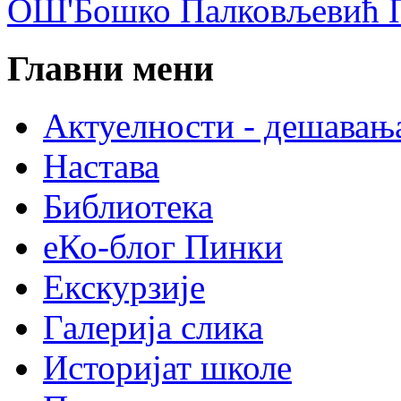
ОШ'Бошко Палковљевић П
Главни мени
Актуелности - дешавањ
Настава
Библиотека
еКо-блог Пинки
Екскурзије
Галерија слика
Историјат школе