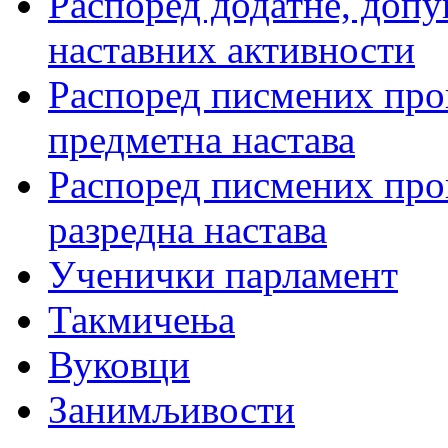
Распоред додатне, допу
наставних активности
Распоред писмених пров
предметна настава
Распоред писмених пров
разредна настава
Ученички парламент
Такмичења
Вуковци
Занимљивости