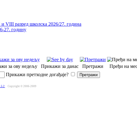
и VIII разред школска 2026/27. година
26-27. годину
жи за ову недељу
Прикажи за данас
Претражи
Пређи на мес
Прикажи претходне догађаје?
.5.2
Copyright © 2006-2009