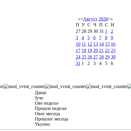
«
<
Август
2026
>
»
П
У
С
Ч
П
С
Н
27
28
29
30
31
1
2
3
4
5
6
7
8
9
10
11
12
13
14
15
16
17
18
19
20
21
22
23
24
25
26
27
28
29
30
31
1
2
3
4
5
6
Данас
Јуче
Ове недеље
Прошле недеље
Овог месеца
Прошлог месеца
Укупно