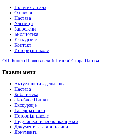
Почетна страна
О школи
Настава
Ученици
Запослени
Библиотека
Екскурзије
Контакт
Историјат школе
ОШ'Бошко Палковљевић Пинки' Стара Пазова
Главни мени
Актуелности - дешавања
Настава
Библиотека
еКо-блог Пинки
Екскурзије
Галерија слика
Историјат школе
Педагошко-психолошка пракса
Документа - Јавни позиви
Документа