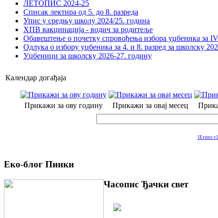
ЛЕТОПИС 2024-25
Списак лектира од 5. до 8. разреда
Упис у средњу школу 2024/25. година
ХПВ вакцинација - водич за родитеље
Обавештење о почетку спровођења избора уџбеника за IV 
Одлука о избору уџбеника за 4. и 8. разред за школску 20
Уџбеници за школску 2026-27. годину
Календар догађаја
Прикажи за ову годину
Прикажи за овај месец
Прика
JEvents v1
Еко-блог Пинки
Часопис Ђачки свет