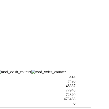
3414
7480
46837
77948
72320
473438
0