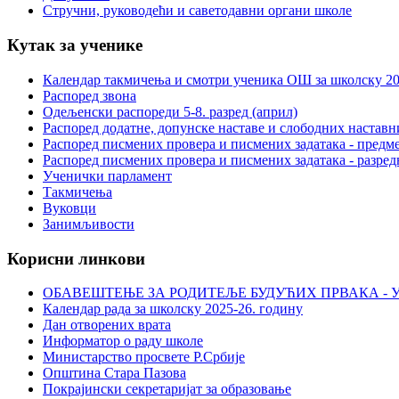
Стручни, руководећи и саветодавни органи школе
Кутак за ученике
Календар такмичења и смотри ученика ОШ за школску 20
Распоред звона
Одељенски распореди 5-8. разред (април)
Распоред додатне, допунске наставе и слободних настав
Распоред писмених провера и писмених задатака - предме
Распоред писмених провера и писмених задатака - разред
Ученички парламент
Такмичења
Вуковци
Занимљивости
Корисни линкови
ОБАВЕШТЕЊЕ ЗА РОДИТЕЉЕ БУДУЋИХ ПРВАКА - У
Календар рада за школску 2025-26. годину
Дан отворених врата
Информатор о раду школе
Министарство просвете Р.Србије
Општина Стара Пазова
Покрајински секретаријат за образовање