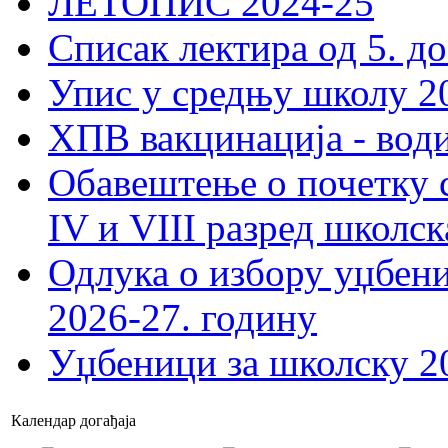
ЛЕТОПИС 2024-25
Списак лектира од 5. до
Упис у средњу школу 20
ХПВ вакцинација - вод
Обавештење о почетку 
IV и VIII разред школск
Одлука о избору уџбеник
2026-27. годину
Уџбеници за школску 2
Календар догађаја