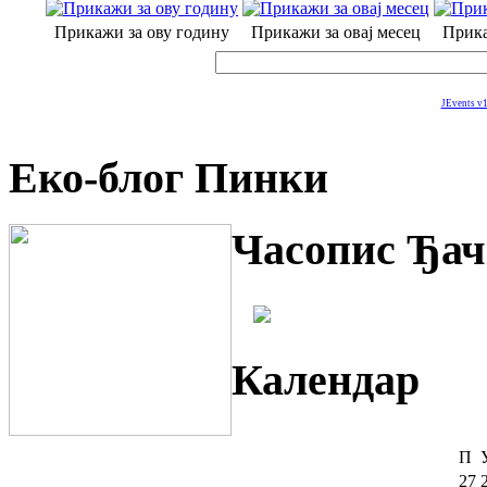
Прикажи за ову годину
Прикажи за овај месец
Прика
JEvents v1
Еко-блог Пинки
Часопис Ђач
Календар
П
27