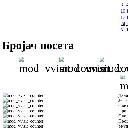
3
10
17
24
31
Бројач посета
Дана
Јуче
Ове 
Прош
Овог
Прош
Уку