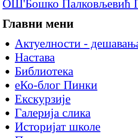
ОШ'Бошко Палковљевић П
Главни мени
Актуелности - дешавањ
Настава
Библиотека
еКо-блог Пинки
Екскурзије
Галерија слика
Историјат школе