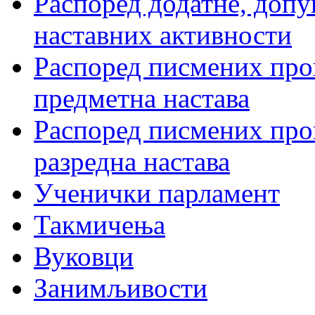
Распоред додатне, допу
наставних активности
Распоред писмених пров
предметна настава
Распоред писмених пров
разредна настава
Ученички парламент
Такмичења
Вуковци
Занимљивости