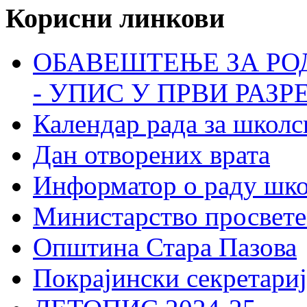
Корисни линкови
ОБАВЕШТЕЊЕ ЗА РО
- УПИС У ПРВИ РАЗР
Календар рада за школс
Дан отворених врата
Информатор о раду шк
Министарство просвете
Општина Стара Пазова
Покрајински секретариј