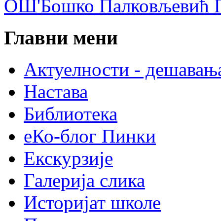
ОШ'Бошко Палковљевић П
Главни мени
Актуелности - дешавањ
Настава
Библиотека
еКо-блог Пинки
Екскурзије
Галерија слика
Историјат школе