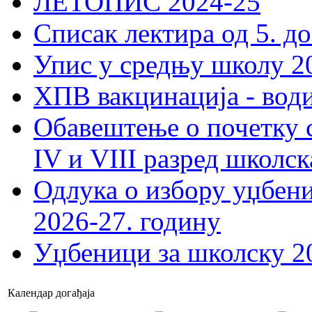
ЛЕТОПИС 2024-25
Списак лектира од 5. до
Упис у средњу школу 20
ХПВ вакцинација - вод
Обавештење о почетку 
IV и VIII разред школск
Одлука о избору уџбеник
2026-27. годину
Уџбеници за школску 2
Календар догађаја