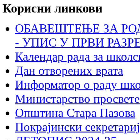
Корисни линкови
ОБАВЕШТЕЊЕ ЗА РО
- УПИС У ПРВИ РАЗР
Календар рада за школс
Дан отворених врата
Информатор о раду шк
Министарство просвете
Општина Стара Пазова
Покрајински секретариј