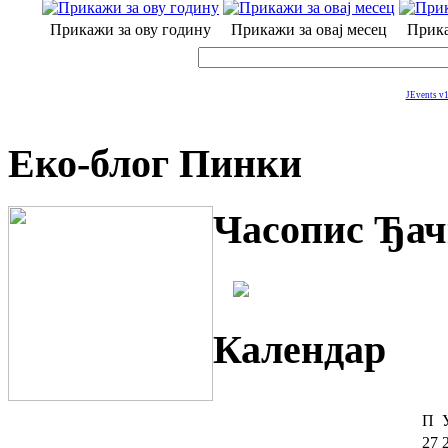
Прикажи за ову годину
Прикажи за овај месец
Прика
JEvents v1
Еко-блог Пинки
Часопис Ђач
Календар
П
27