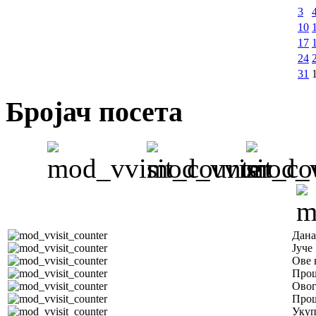
3
10
17
24
31
Бројач посета
Дана
Јуче
Ове 
Прош
Овог
Прош
Уку