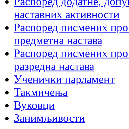
Распоред додатне, допу
наставних активности
Распоред писмених пров
предметна настава
Распоред писмених пров
разредна настава
Ученички парламент
Такмичења
Вуковци
Занимљивости