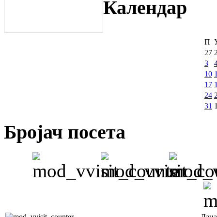
Календар
П
27
3
10
17
24
31
Бројач посета
Дана