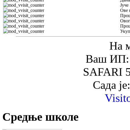
Јуче
Ове 
Прош
Овог
Прош
Уку
На 
Ваш ИП: 
SAFARI 5
Сада је
Visit
Средње школе