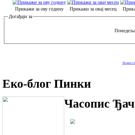
Прикажи за ову годину
Прикажи за овај месец
Прика
Догађаји за
Понедеља
JEvents v1
Еко-блог Пинки
Часопис Ђач