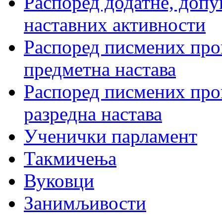
Распоред додатне, допу
наставних активности
Распоред писмених пров
предметна настава
Распоред писмених пров
разредна настава
Ученички парламент
Такмичења
Вуковци
Занимљивости