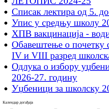
ЛЕТОПИС 2024-25
Списак лектира од 5. до
Упис у средњу школу 20
ХПВ вакцинација - вод
Обавештење о почетку 
IV и VIII разред школск
Одлука о избору уџбеник
2026-27. годину
Уџбеници за школску 2
Календар догађаја