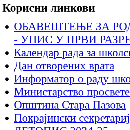
Корисни линкови
ОБАВЕШТЕЊЕ ЗА РО
- УПИС У ПРВИ РАЗР
Календар рада за школс
Дан отворених врата
Информатор о раду шк
Министарство просвете
Општина Стара Пазова
Покрајински секретариј