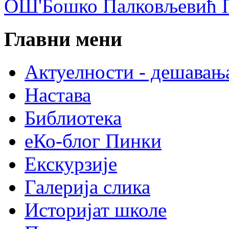
ОШ'Бошко Палковљевић П
Главни мени
Актуелности - дешавањ
Настава
Библиотека
еКо-блог Пинки
Екскурзије
Галерија слика
Историјат школе