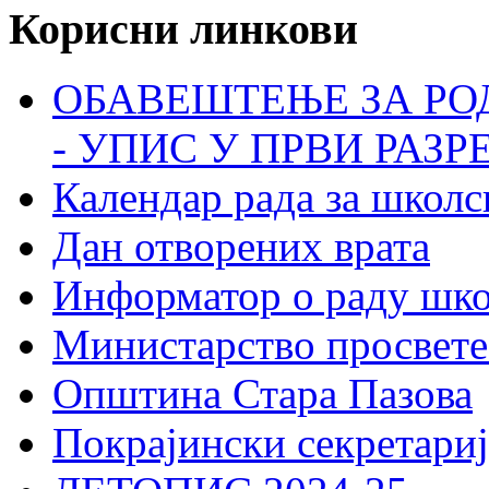
Корисни линкови
ОБАВЕШТЕЊЕ ЗА РО
- УПИС У ПРВИ РАЗР
Календар рада за школс
Дан отворених врата
Информатор о раду шк
Министарство просвете
Општина Стара Пазова
Покрајински секретариј