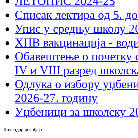
ЛЕТОПИС 2024-25
Списак лектира од 5. до
Упис у средњу школу 20
ХПВ вакцинација - вод
Обавештење о почетку 
IV и VIII разред школск
Одлука о избору уџбеник
2026-27. годину
Уџбеници за школску 2
Календар догађаја