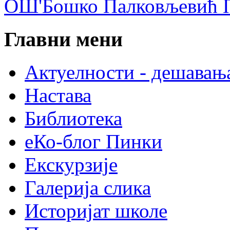
ОШ'Бошко Палковљевић П
Главни мени
Актуелности - дешавањ
Настава
Библиотека
еКо-блог Пинки
Екскурзије
Галерија слика
Историјат школе