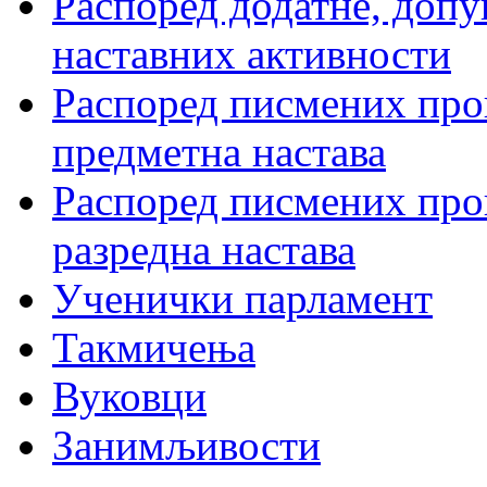
Распоред додатне, допу
наставних активности
Распоред писмених пров
предметна настава
Распоред писмених пров
разредна настава
Ученички парламент
Такмичења
Вуковци
Занимљивости