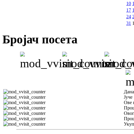
10
17
24
31
Бројач посета
Дана
Јуче
Ове 
Прош
Овог
Прош
Уку