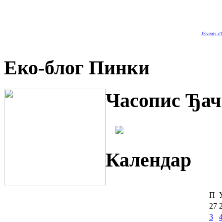
JEvents v1
Еко-блог Пинки
Часопис Ђач
Календар
П
27
3