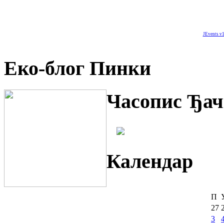
JEvents v1
Еко-блог Пинки
Часопис Ђач
Календар
П
27
3