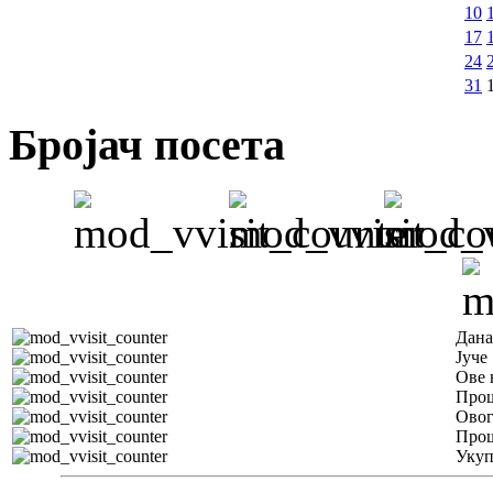
10
17
24
31
Бројач посета
Дана
Јуче
Ове 
Прош
Овог
Прош
Уку