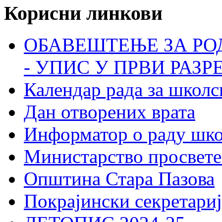
Корисни линкови
ОБАВЕШТЕЊЕ ЗА РО
- УПИС У ПРВИ РАЗР
Календар рада за школс
Дан отворених врата
Информатор о раду шк
Министарство просвете
Општина Стара Пазова
Покрајински секретариј