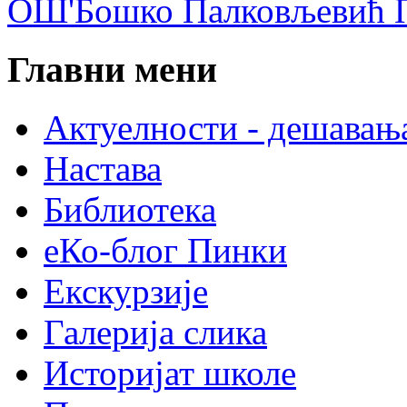
ОШ'Бошко Палковљевић П
Главни мени
Актуелности - дешавањ
Настава
Библиотека
еКо-блог Пинки
Екскурзије
Галерија слика
Историјат школе