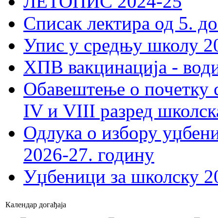
ЛЕТОПИС 2024-25
Списак лектира од 5. до
Упис у средњу школу 20
ХПВ вакцинација - вод
Обавештење о почетку 
IV и VIII разред школск
Одлука о избору уџбеник
2026-27. годину
Уџбеници за школску 2
Календар догађаја