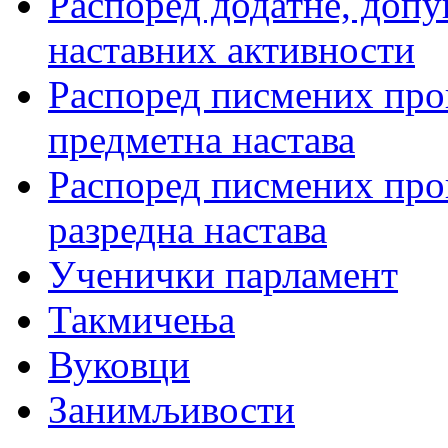
Распоред додатне, допу
наставних активности
Распоред писмених пров
предметна настава
Распоред писмених пров
разредна настава
Ученички парламент
Такмичења
Вуковци
Занимљивости