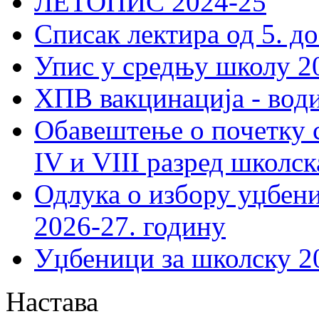
ЛЕТОПИС 2024-25
Списак лектира од 5. до
Упис у средњу школу 20
ХПВ вакцинација - вод
Обавештење о почетку 
IV и VIII разред школск
Одлука о избору уџбеник
2026-27. годину
Уџбеници за школску 2
Настава