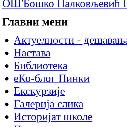
ОШ'Бошко Палковљевић П
Главни мени
Актуелности - дешавањ
Настава
Библиотека
еКо-блог Пинки
Екскурзије
Галерија слика
Историјат школе