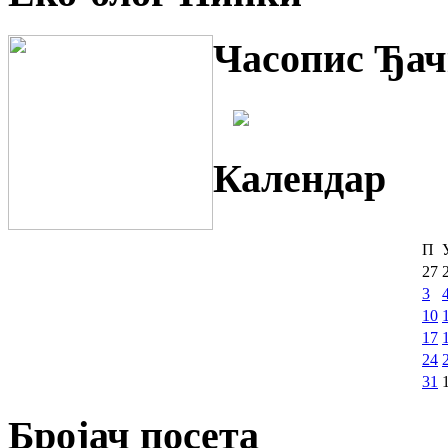
Часопис Ђач
Календар
П
27
3
10
17
24
31
Бројач посета