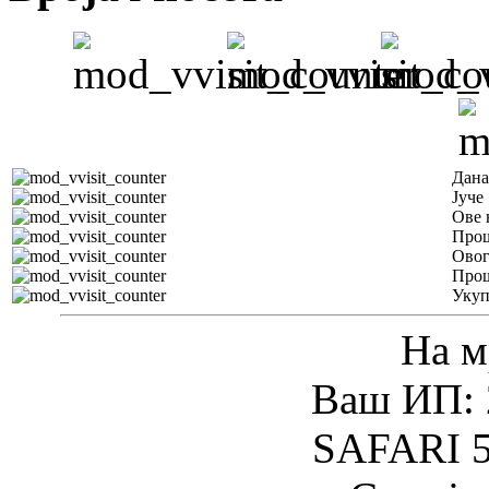
Дана
Јуче
Ове 
Прош
Овог
Прош
Уку
На м
Ваш ИП: 
SAFARI 5