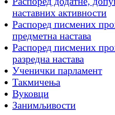
Распоред додатне, допу
наставних активности
Распоред писмених пров
предметна настава
Распоред писмених пров
разредна настава
Ученички парламент
Такмичења
Вуковци
Занимљивости