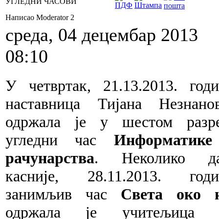
УГЛЕДНИ ЧАСОВИ
Написао Moderator 2
среда, 04 децембар 2013
08:10
У четвртак, 21.13.2013. годи
наставница Тијана Незнано
одржала је у шестом разр
угледни час
Информатике
рачунарства
. Неколико да
касније, 28.11.2013. годи
занимљив час
Света око 
одржала је учитељиц