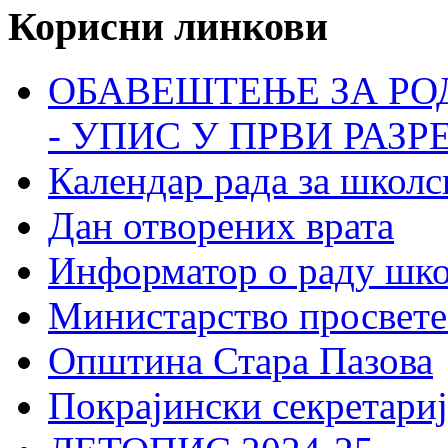
Корисни линкови
ОБАВЕШТЕЊЕ ЗА РО
- УПИС У ПРВИ РАЗР
Календар рада за школс
Дан отворених врата
Информатор о раду шк
Министарство просвете
Општина Стара Пазова
Покрајински секретариј