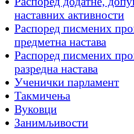
Распоред додатне, допу
наставних активности
Распоред писмених пров
предметна настава
Распоред писмених пров
разредна настава
Ученички парламент
Такмичења
Вуковци
Занимљивости