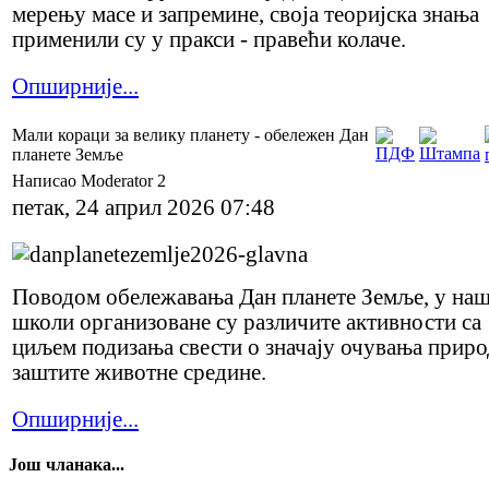
мерењу масе и запремине, своја теоријска знања
применили су у пракси - правећи колаче.
Опширније...
Мали кораци за велику планету - обележен Дан
планете Земље
Написао Moderator 2
петак, 24 април 2026 07:48
Поводом обележавања Дан планете Земље, у наш
школи организоване су различите активности са
циљем подизања свести о значају очувања приро
заштите животне средине.
Опширније...
Још чланака...