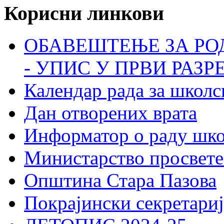
Корисни линкови
ОБАВЕШТЕЊЕ ЗА РО
- УПИС У ПРВИ РАЗР
Календар рада за школс
Дан отворених врата
Информатор о раду шк
Министарство просвете
Општина Стара Пазова
Покрајински секретариј