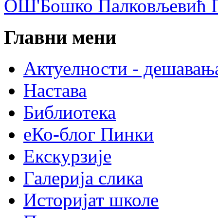
ОШ'Бошко Палковљевић П
Главни мени
Актуелности - дешавањ
Настава
Библиотека
еКо-блог Пинки
Екскурзије
Галерија слика
Историјат школе