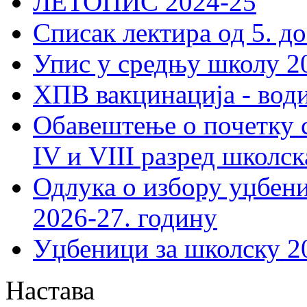
ЛЕТОПИС 2024-25
Списак лектира од 5. до
Упис у средњу школу 20
ХПВ вакцинација - вод
Обавештење о почетку 
IV и VIII разред школск
Одлука о избору уџбеник
2026-27. годину
Уџбеници за школску 2
Настава