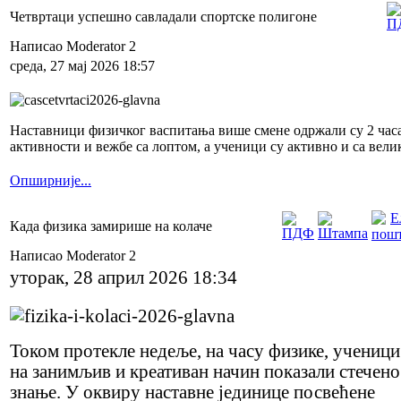
Четвртаци успешно савладали спортске полигоне
Написао Moderator 2
среда, 27 мај 2026 18:57
Наставници физичког васпитања више смене одржали су 2 часа
активности и вежбе са лоптом, а ученици су активно и са вел
Опширније...
Када физика замирише на колаче
Написао Moderator 2
уторак, 28 април 2026 18:34
Током протекле недеље, на часу физике, ученици
на занимљив и креативан начин показали стечено
знање. У оквиру наставне јединице посвећене