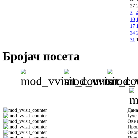
27
3
10
17
24
31
Бројач посета
Дана
Јуче
Ове 
Прош
Овог
Прош