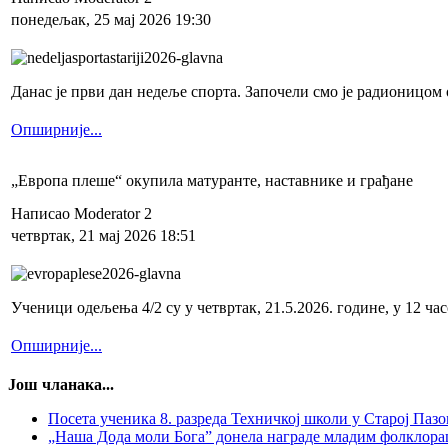
понедељак, 25 мај 2026 19:30
Данас је први дан недеље спорта. Започели смо је радионицом о
Опширније...
„Европа плеше“ окупила матуранте, наставнике и грађане
Написао Moderator 2
четвртак, 21 мај 2026 18:51
Ученици одељења 4/2 су у четвртак, 21.5.2026. године, у 12 
Опширније...
Још чланака...
Посета ученика 8. разреда Техничкој школи у Старој Паз
„Наша Дода моли Бога” донела награде младим фолклор