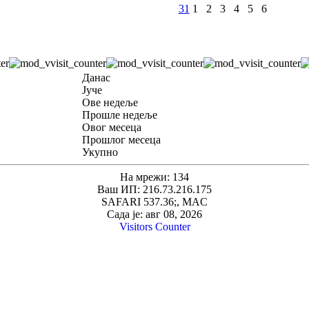
31
1
2
3
4
5
6
Данас
Јуче
Ове недеље
Прошле недеље
Овог месеца
Прошлог месеца
Укупно
На мрежи: 134
Ваш ИП: 216.73.216.175
SAFARI 537.36;, MAC
Сада је: авг 08, 2026
Visitors Counter