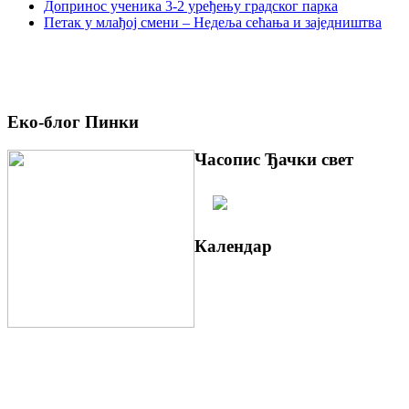
Допринос ученика 3-2 уређењу градског парка
Петак у млађој смени – Недеља сећања и заједништва
Еко-блог Пинки
Часопис Ђачки свет
Календар