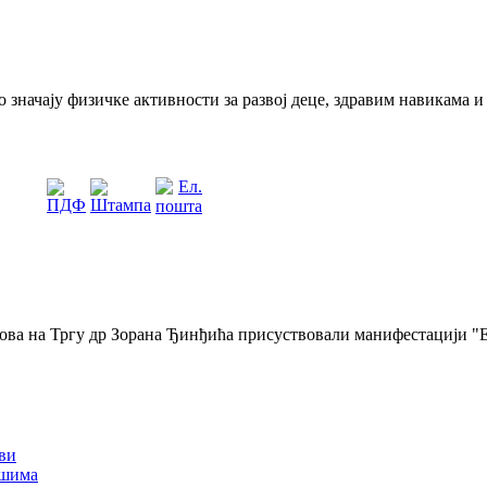
 значају физичке активности за развој деце, здравим навикама и
часова на Тргу др Зорана Ђинђића присуствовали манифестацији "
ови
ашима