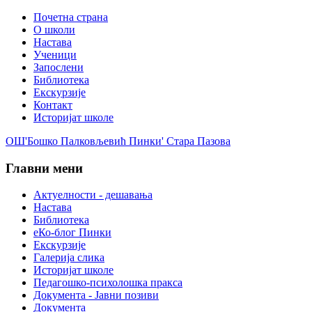
Почетна страна
О школи
Настава
Ученици
Запослени
Библиотека
Екскурзије
Контакт
Историјат школе
ОШ'Бошко Палковљевић Пинки' Стара Пазова
Главни мени
Актуелности - дешавања
Настава
Библиотека
еКо-блог Пинки
Екскурзије
Галерија слика
Историјат школе
Педагошко-психолошка пракса
Документа - Јавни позиви
Документа