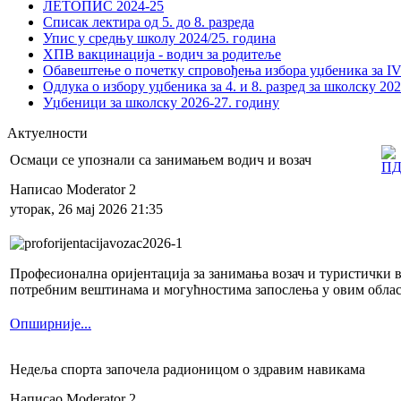
ЛЕТОПИС 2024-25
Списак лектира од 5. до 8. разреда
Упис у средњу школу 2024/25. година
ХПВ вакцинација - водич за родитеље
Обавештење о почетку спровођења избора уџбеника за IV 
Одлука о избору уџбеника за 4. и 8. разред за школску 20
Уџбеници за школску 2026-27. годину
Актуелности
Осмаци се упознали са занимањем водич и возач
Написао Moderator 2
уторак, 26 мај 2026 21:35
Професионална оријентација за занимања возач и туристички во
потребним вештинама и могућностима запослења у овим облас
Опширније...
Недеља спорта започела радионицом о здравим навикама
Написао Moderator 2