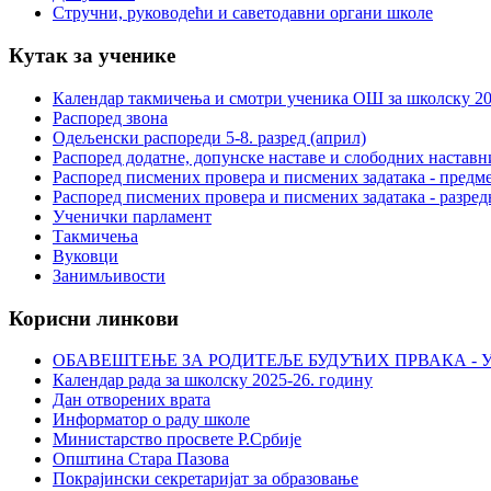
Стручни, руководећи и саветодавни органи школе
Кутак за ученике
Календар такмичења и смотри ученика ОШ за школску 20
Распоред звона
Одељенски распореди 5-8. разред (април)
Распоред додатне, допунске наставе и слободних настав
Распоред писмених провера и писмених задатака - предме
Распоред писмених провера и писмених задатака - разред
Ученички парламент
Такмичења
Вуковци
Занимљивости
Корисни линкови
ОБАВЕШТЕЊЕ ЗА РОДИТЕЉЕ БУДУЋИХ ПРВАКА - У
Календар рада за школску 2025-26. годину
Дан отворених врата
Информатор о раду школе
Министарство просвете Р.Србије
Општина Стара Пазова
Покрајински секретаријат за образовање