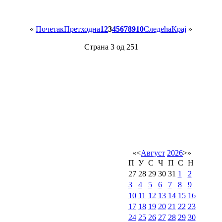
«
Почетак
Претходна
1
2
3
4
5
6
7
8
9
10
Следећа
Крај
»
Страна 3 од 251
«
<
Август
2026
>
»
П
У
С
Ч
П
С
Н
27
28
29
30
31
1
2
3
4
5
6
7
8
9
10
11
12
13
14
15
16
17
18
19
20
21
22
23
24
25
26
27
28
29
30