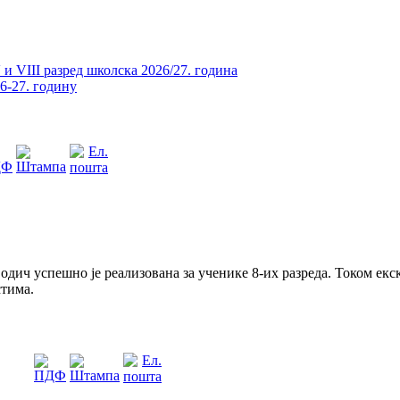
и VIII разред школска 2026/27. година
26-27. годину
дич успешно је реализована за ученике 8-их разреда. Током екск
тима.