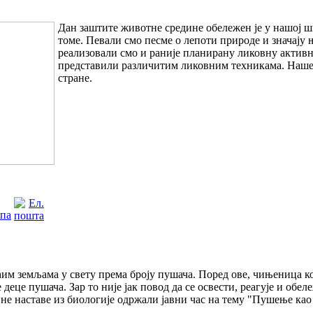
Дан заштите животне средине обележен је у нашој 
томе. Певали смо песме о лепоти природе и значају 
реализовали смо и раније планирану ликовну активн
представили различитим ликовним техникама. Наше
стране.
им земљама у свету према броју пушача. Поред ове, чињеница кој
 деце пушача. Зар то није јак повод да се освести, реагује и о
вне наставе из биологије одржали јавни час на тему "Пушење као