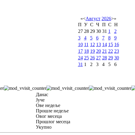
«
<
Август
2026
>
»
П
У
С
Ч
П
С
Н
27
28
29
30
31
1
2
3
4
5
6
7
8
9
10
11
12
13
14
15
16
17
18
19
20
21
22
23
24
25
26
27
28
29
30
31
1
2
3
4
5
6
Данас
Јуче
Ове недеље
Прошле недеље
Овог месеца
Прошлог месеца
Укупно