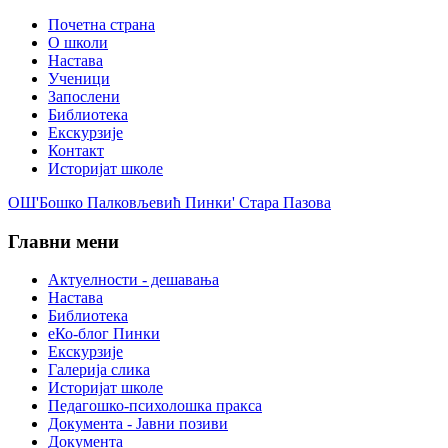
Почетна страна
О школи
Настава
Ученици
Запослени
Библиотека
Екскурзије
Контакт
Историјат школе
ОШ'Бошко Палковљевић Пинки' Стара Пазова
Главни мени
Актуелности - дешавања
Настава
Библиотека
еКо-блог Пинки
Екскурзије
Галерија слика
Историјат школе
Педагошко-психолошка пракса
Документа - Јавни позиви
Документа