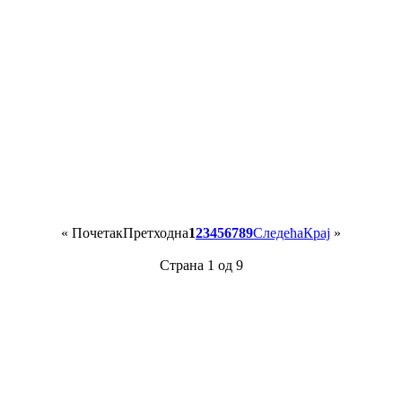
«
Почетак
Претходна
1
2
3
4
5
6
7
8
9
Следећа
Крај
»
Страна 1 од 9