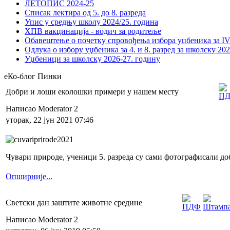
ЛЕТОПИС 2024-25
Списак лектира од 5. до 8. разреда
Упис у средњу школу 2024/25. година
ХПВ вакцинација - водич за родитеље
Обавештење о почетку спровођења избора уџбеника за IV 
Одлука о избору уџбеника за 4. и 8. разред за школску 20
Уџбеници за школску 2026-27. годину
еКо-блог Пинки
Добри и лоши еколошки примери у нашем месту
Написао Moderator 2
уторак, 22 јун 2021 07:46
Чувари природе, ученици 5. разреда су сами фотографисали до
Опширније...
Светски дан заштите животне средине
Написао Moderator 2