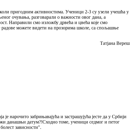
школи пригодним активностима. Ученици 2-3 су узели учешћа у
њеног очувања, разговарали о важности овог дана, а
ост. Направили смо изложбу дрвећа и цвећа које смо
 радове можете видети на прозорима школе, са спољашње
Татјана Вереш
а је нарочито забрињавајућа и застрашујућа јесте да у Србији
бележи данашњи датум?!Сходно томе, ученици седмог и петог
 болест зависности".