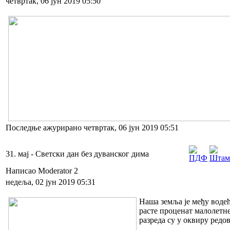
четвртак, 06 јун 2019 05:50
Последње ажурирано четвртак, 06 јун 2019 05:51
31. мај - Светски дан без дуванског дима
Написао Moderator 2
недеља, 02 јун 2019 05:31
Наша земља је међу водећ
расте проценат малолетне
разреда су у оквиру редо