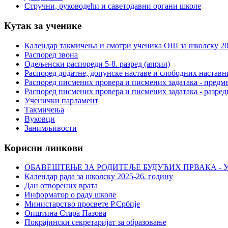
Стручни, руководећи и саветодавни органи школе
Кутак за ученике
Календар такмичења и смотри ученика ОШ за школску 20
Распоред звона
Одељенски распореди 5-8. разред (април)
Распоред додатне, допунске наставе и слободних настав
Распоред писмених провера и писмених задатака - предме
Распоред писмених провера и писмених задатака - разред
Ученички парламент
Такмичења
Вуковци
Занимљивости
Корисни линкови
ОБАВЕШТЕЊЕ ЗА РОДИТЕЉЕ БУДУЋИХ ПРВАКА - У
Календар рада за школску 2025-26. годину
Дан отворених врата
Информатор о раду школе
Министарство просвете Р.Србије
Општина Стара Пазова
Покрајински секретаријат за образовање