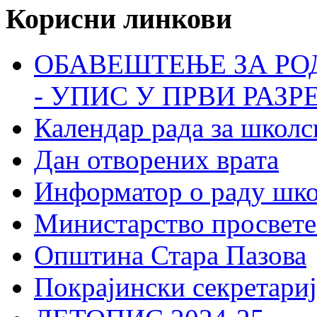
Корисни линкови
ОБАВЕШТЕЊЕ ЗА РО
- УПИС У ПРВИ РАЗР
Календар рада за школс
Дан отворених врата
Информатор о раду шк
Министарство просвете
Општина Стара Пазова
Покрајински секретариј