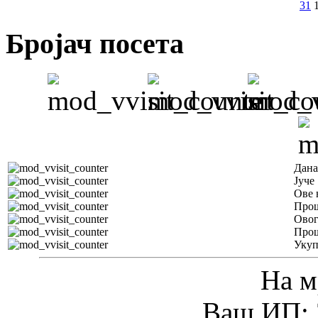
31
Бројач посета
Дана
Јуче
Ове 
Прош
Овог
Прош
Уку
На м
Ваш ИП: 