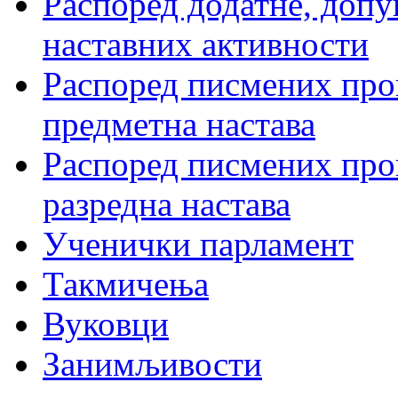
Распоред додатне, допу
наставних активности
Распоред писмених пров
предметна настава
Распоред писмених пров
разредна настава
Ученички парламент
Такмичења
Вуковци
Занимљивости