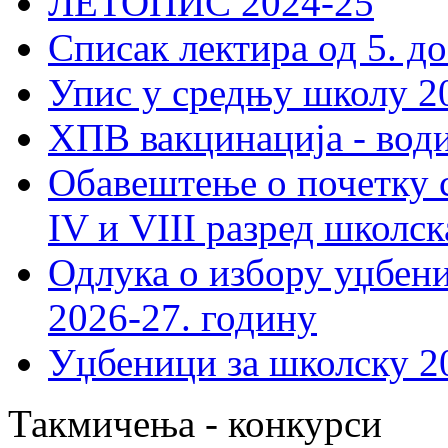
ЛЕТОПИС 2024-25
Списак лектира од 5. до
Упис у средњу школу 20
ХПВ вакцинација - вод
Обавештење о почетку 
IV и VIII разред школск
Одлука о избору уџбеник
2026-27. годину
Уџбеници за школску 2
Такмичења - конкурси