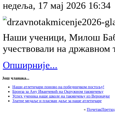
недеља, 17 мај 2026 16:34
Наши ученици, Милош Баби
учествовали на државном 
Опширније...
Још чланака...
Наши атлетичари поново на победничком постољу!
Бронза за Ану Иванчевић на Окружном такмичењу
Успех ученика наше школе на такмичењу из Веронауке
Златне медаље и пласман даље за наше атлетичаре
«
Почетак
Претхо