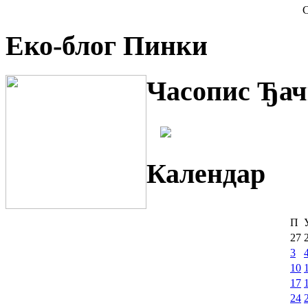
С
Еко-блог Пинки
Часопис Ђач
Календар
П
27
3
10
17
24