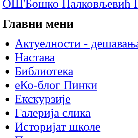
ОШ'Бошко Палковљевић П
Главни мени
Актуелности - дешавањ
Настава
Библиотека
еКо-блог Пинки
Екскурзије
Галерија слика
Историјат школе