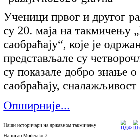
Ученици првог и другог р
су 20. маја на такмичењу
саобраћају“, које је одрж
представљале су четворочла
су показале добро знање 
саобраћају, сналажљивост 
Опширније...
Наши историчари на државном такмичењу
Написао Moderator 2