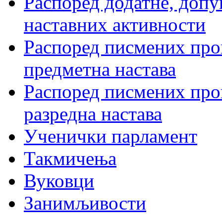
Распоред додатне, допу
наставних активности
Распоред писмених пров
предметна настава
Распоред писмених пров
разредна настава
Ученички парламент
Такмичења
Вуковци
Занимљивости