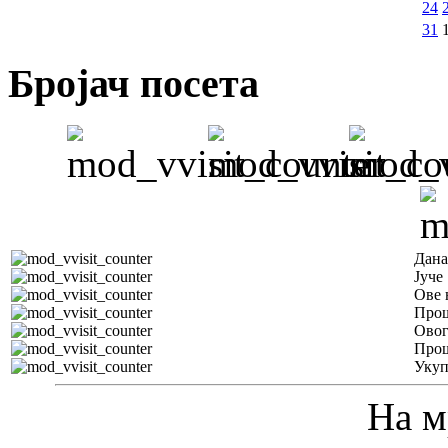
24
31
Бројач посета
Дана
Јуче
Ове 
Прош
Овог
Прош
Уку
На м