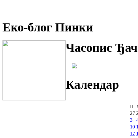
Еко-блог Пинки
Часопис Ђач
Календар
П
27
3
10
17