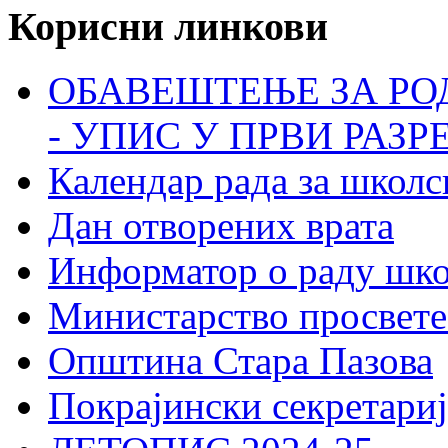
Корисни линкови
ОБАВЕШТЕЊЕ ЗА РО
- УПИС У ПРВИ РАЗР
Календар рада за школс
Дан отворених врата
Информатор о раду шк
Министарство просвете
Општина Стара Пазова
Покрајински секретариј