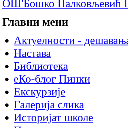
ОШ'Бошко Палковљевић П
Главни мени
Актуелности - дешавањ
Настава
Библиотека
еКо-блог Пинки
Екскурзије
Галерија слика
Историјат школе