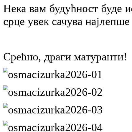
Нека вам будућност буде 
срце увек сачува најлепше
Срећно, драги матуранти!