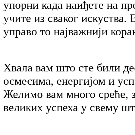
упорни када наиђете на пр
учите из сваког искуства. В
управо то најважнији корак
Хвала вам што сте били де
осмесима, енергијом и ус
Желимо вам много среће, 
великих успеха у свему што