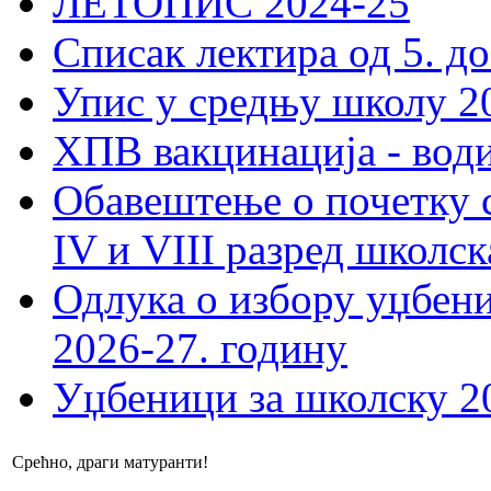
ЛЕТОПИС 2024-25
Списак лектира од 5. до
Упис у средњу школу 20
ХПВ вакцинација - вод
Обавештење о почетку 
IV и VIII разред школск
Одлука о избору уџбеник
2026-27. годину
Уџбеници за школску 2
Срећно, драги матуранти!