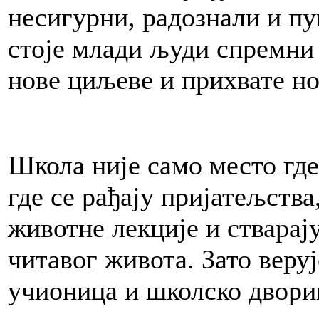
несигурни, радознали и пу
стоје млади људи спремни 
нове циљеве и прихвате но
Школа није само место где
где се рађају пријатељства
животне лекције и стварај
читавог живота. Зато веруј
учионица и школско двори