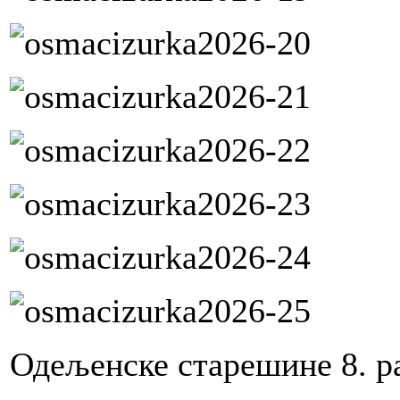
Одељенске старешине 8. р