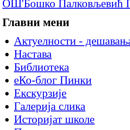
ОШ'Бошко Палковљевић П
Главни мени
Актуелности - дешавањ
Настава
Библиотека
еКо-блог Пинки
Екскурзије
Галерија слика
Историјат школе