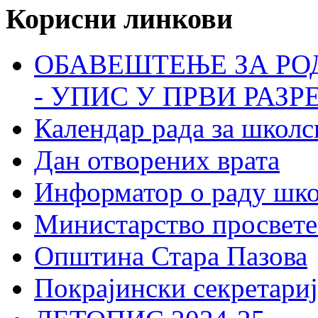
Корисни линкови
ОБАВЕШТЕЊЕ ЗА РО
- УПИС У ПРВИ РАЗР
Календар рада за школс
Дан отворених врата
Информатор о раду шк
Министарство просвете
Општина Стара Пазова
Покрајински секретариј