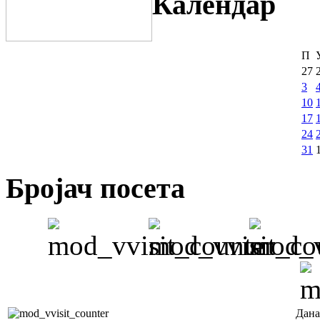
Календар
П
27
3
10
17
24
31
Бројач посета
Дана