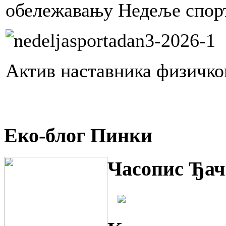
обележавању Недеље спор
Актив наставника физичко
Еко-блог Пинки
Часопис Ђач