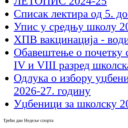
ЛЕТОПИС 2024-25
Списак лектира од 5. до
Упис у средњу школу 20
ХПВ вакцинација - вод
Обавештење о почетку 
IV и VIII разред школск
Одлука о избору уџбеник
2026-27. годину
Уџбеници за школску 2
Трећи дан Недеље спорта