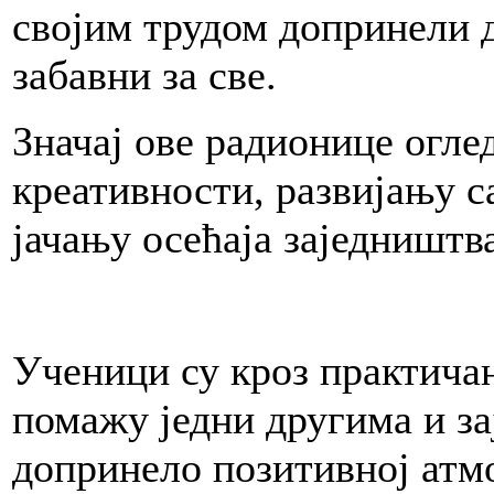
својим трудом допринели 
забавни за све.
Значај ове радионице огле
креативности, развијању 
јачању осећаја заједништв
Ученици су кроз практичан
помажу једни другима и за
допринело позитивној ат