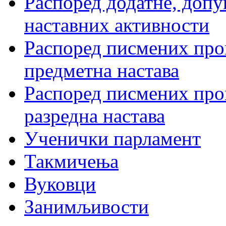
Распоред додатне, допу
наставних активности
Распоред писмених пров
предметна настава
Распоред писмених пров
разредна настава
Ученички парламент
Такмичења
Вуковци
Занимљивости