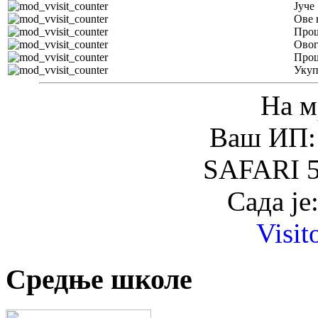
Јуче
Ове 
Прош
Овог
Прош
Уку
На м
Ваш ИП: 
SAFARI 5
Сада је
Visit
Средње школе