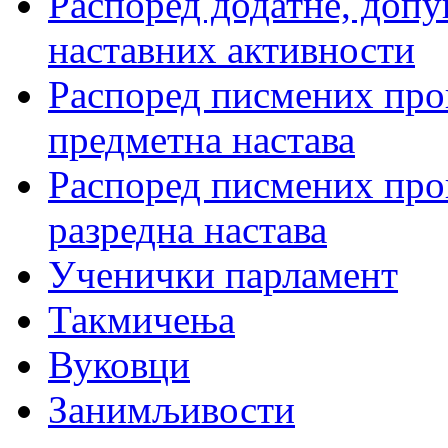
Распоред додатне, допу
наставних активности
Распоред писмених пров
предметна настава
Распоред писмених пров
разредна настава
Ученички парламент
Такмичења
Вуковци
Занимљивости