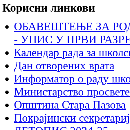
Корисни линкови
ОБАВЕШТЕЊЕ ЗА РО
- УПИС У ПРВИ РАЗР
Календар рада за школс
Дан отворених врата
Информатор о раду шк
Министарство просвете
Општина Стара Пазова
Покрајински секретариј