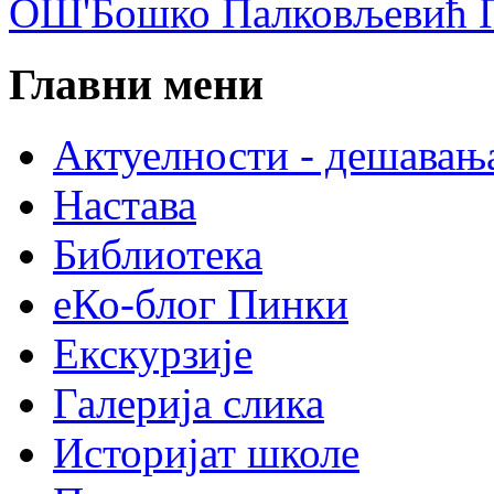
ОШ'Бошко Палковљевић П
Главни мени
Актуелности - дешавањ
Настава
Библиотека
еКо-блог Пинки
Екскурзије
Галерија слика
Историјат школе