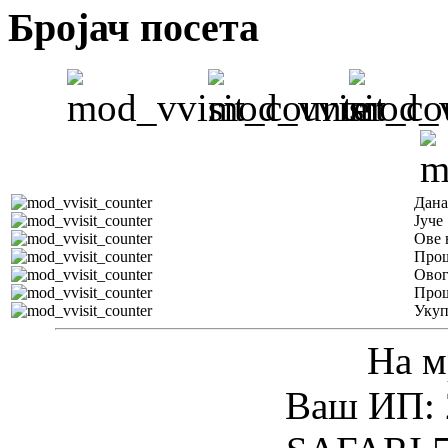
Бројач посета
Дана
Јуче
Ове 
Прош
Овог
Прош
Уку
На м
Ваш ИП: 