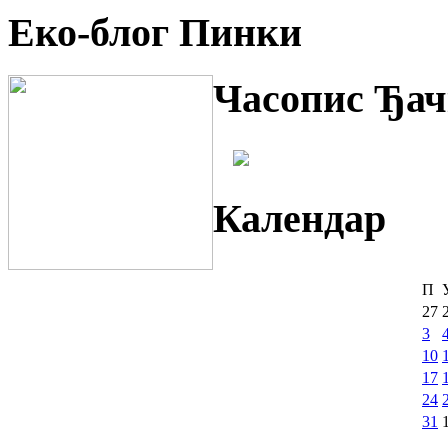
Еко-блог Пинки
Часопис Ђач
Календар
П
27
3
10
17
24
31