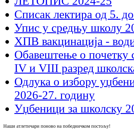
ЛЕТОПИС 2024-25
Списак лектира од 5. до
Упис у средњу школу 20
ХПВ вакцинација - вод
Обавештење о почетку 
IV и VIII разред школск
Одлука о избору уџбеник
2026-27. годину
Уџбеници за школску 2
Наши атлетичари поново на победничком постољу!