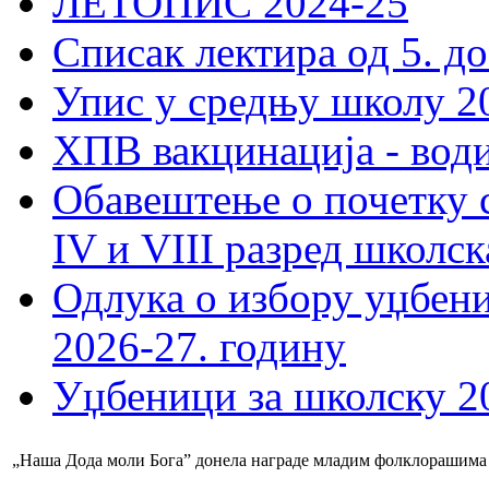
ЛЕТОПИС 2024-25
Списак лектира од 5. до
Упис у средњу школу 20
ХПВ вакцинација - вод
Обавештење о почетку 
IV и VIII разред школск
Одлука о избору уџбеник
2026-27. годину
Уџбеници за школску 2
„Наша Дода моли Бога” донела награде младим фолклорашима