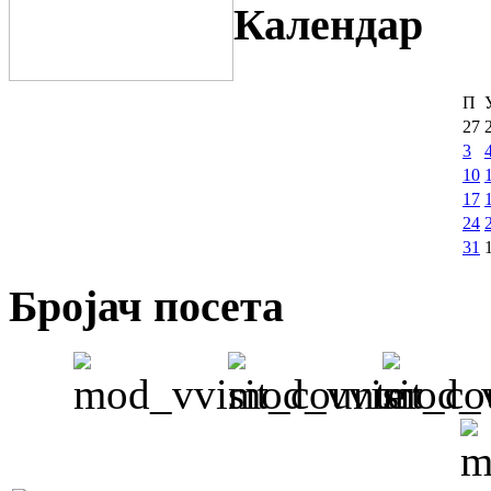
Календар
П
27
3
10
17
24
31
Бројач посета