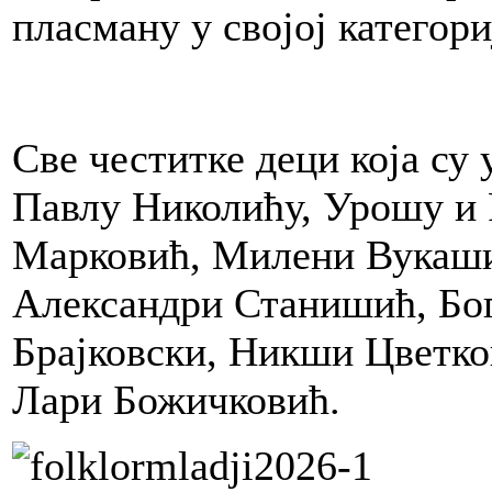
пласману у својој категори
Све честитке деци која су
Павлу Николићу, Урошу и
Марковић, Милени Вукаши
Александри Станишић, Бог
Брајковски, Никши Цветко
Лари Божичковић.