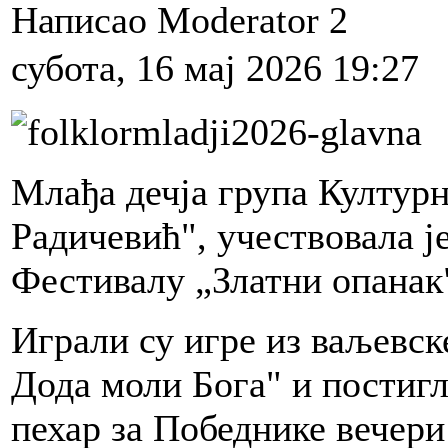
Написао Moderator 2
субота, 16 мај 2026 19:27
Млађа дечја група Култур
Радичевић", учествовала ј
Фестивалу „Златни опанак
Играли су игре из ваљевс
Дода моли Бога" и постиг
пехар за Победнике вечер