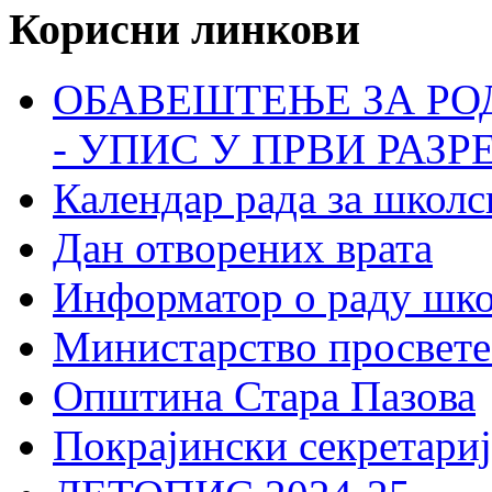
Корисни линкови
ОБАВЕШТЕЊЕ ЗА РО
- УПИС У ПРВИ РАЗР
Календар рада за школс
Дан отворених врата
Информатор о раду шк
Министарство просвете
Општина Стара Пазова
Покрајински секретариј