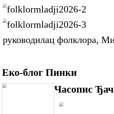
руководилац фолклора, М
Еко-блог Пинки
Часопис Ђач