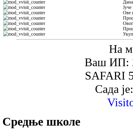
Дана
Јуче
Ове 
Прош
Овог
Прош
Уку
На м
Ваш ИП: 
SAFARI 5
Сада је
Visit
Средње школе