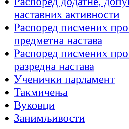
Распоред додатне, допу
наставних активности
Распоред писмених пров
предметна настава
Распоред писмених пров
разредна настава
Ученички парламент
Такмичења
Вуковци
Занимљивости