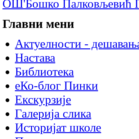
ОШ'Бошко Палковљевић П
Главни мени
Актуелности - дешавањ
Настава
Библиотека
еКо-блог Пинки
Екскурзије
Галерија слика
Историјат школе