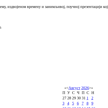
ему, издвојеном времену и занимљивој, поучној презентацији ко
ћ
«
<
Август
2026
>
»
П
У
С
Ч
П
С
Н
27
28
29
30
31
1
2
3
4
5
6
7
8
9