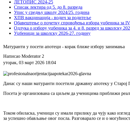
ЛЕТОПИС 2024-25
Списак лектира од 5. до 8. разреда
Упис у средњу школу 2024/25. година
ХПВ вакцинација - водич за родитеље
Обавештење о почетку спровођења избора уџбеника за IV 
Одлука о избору уџбеника за 4. и 8. разред за школску 20
Уџбеници за школску 2026-27. годину
Матуранти у посети апотеци - корак ближе избору занимања
Написао Moderator 2
уторак, 03 март 2026 18:04
Данас су наши матуранти посетили државну апотеку у Старој 
Посета је организована са циљем да ученицима приближи реа
Током обиласка, ученици су имали прилику да чују како изглед
за успешно обављање овог посла. Разговарало се и о могућност