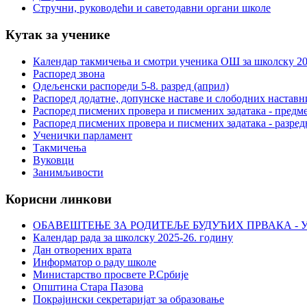
Стручни, руководећи и саветодавни органи школе
Кутак за ученике
Календар такмичења и смотри ученика ОШ за школску 20
Распоред звона
Одељенски распореди 5-8. разред (април)
Распоред додатне, допунске наставе и слободних настав
Распоред писмених провера и писмених задатака - предме
Распоред писмених провера и писмених задатака - разред
Ученички парламент
Такмичења
Вуковци
Занимљивости
Корисни линкови
ОБАВЕШТЕЊЕ ЗА РОДИТЕЉЕ БУДУЋИХ ПРВАКА - У
Календар рада за школску 2025-26. годину
Дан отворених врата
Информатор о раду школе
Министарство просвете Р.Србије
Општина Стара Пазова
Покрајински секретаријат за образовање