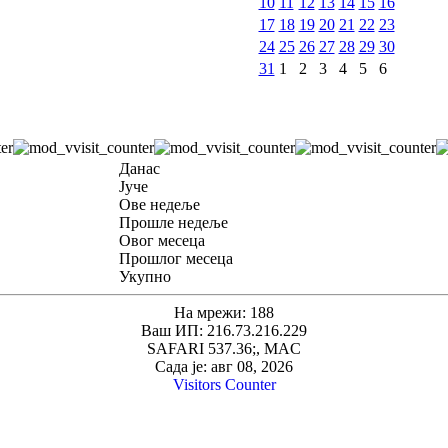
10
11
12
13
14
15
16
17
18
19
20
21
22
23
24
25
26
27
28
29
30
31
1
2
3
4
5
6
Данас
Јуче
Ове недеље
Прошле недеље
Овог месеца
Прошлог месеца
Укупно
На мрежи: 188
Ваш ИП: 216.73.216.229
SAFARI 537.36;, MAC
Сада је: авг 08, 2026
Visitors Counter