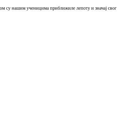
јом су нашим ученицима приближиле лепоту и значај свог