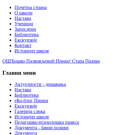
Почетна страна
О школи
Настава
Ученици
Запослени
Библиотека
Екскурзије
Контакт
Историјат школе
ОШ'Бошко Палковљевић Пинки' Стара Пазова
Главни мени
Актуелности - дешавања
Настава
Библиотека
еКо-блог Пинки
Екскурзије
Галерија слика
Историјат школе
Педагошко-психолошка пракса
Документа - Јавни позиви
Документа