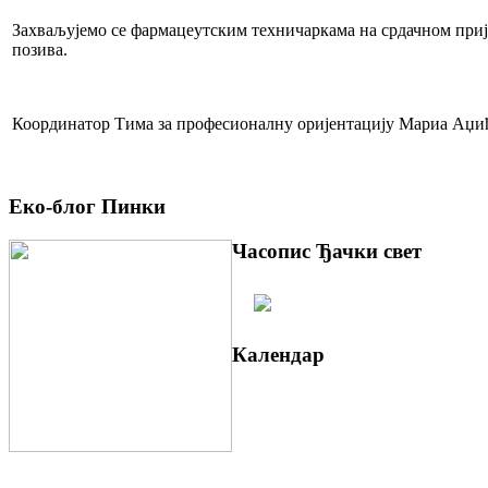
Захваљујемо се фармацеутским техничаркама на срдачном приј
позива.
Координатор Тима за професионалну оријентацију Мариа Аџи
Еко-блог Пинки
Часопис Ђачки свет
Календар