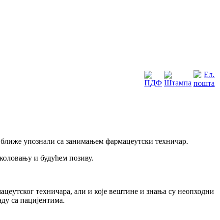
е ближе упознали са занимањем фармацеутски техничар.
коловању и будућем позиву.
мацеутског техничара, али и које вештине и знања су неопходни
аду са пацијентима.