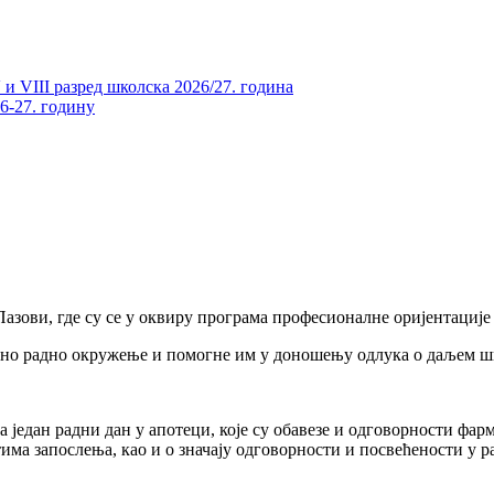
и VIII разред школска 2026/27. година
26-27. годину
Пазови, где су се у оквиру програма професионалне оријентациј
лно радно окружење и помогне им у доношењу одлука о даљем ш
а један радни дан у апотеци, које су обавезе и одговорности фар
има запослења, као и о значају одговорности и посвећености у р